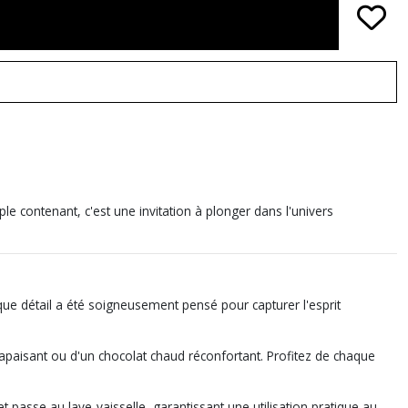
le contenant, c'est une invitation à plonger dans l'univers
que détail a été soigneusement pensé pour capturer l'esprit
hé apaisant ou d'un chocolat chaud réconfortant. Profitez de chaque
t passe au lave-vaisselle, garantissant une utilisation pratique au