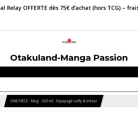
al Relay OFFERTE dès 75€ d’achat (hors TCG) – frais 
Otakuland-Manga Passion
e
ONE PIECE - Mug - 320 ml - Equipage Luffy & trésor