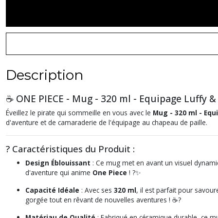
Description
☕ ONE PIECE - Mug - 320 ml - Equipage Luffy & 
Éveillez le pirate qui sommeille en vous avec le
Mug - 320 ml - Equ
d'aventure et de camaraderie de l'équipage au chapeau de paille.
? Caractéristiques du Produit :
Design Éblouissant
: Ce mug met en avant un visuel dynam
d'aventure qui anime
One Piece
! ?✨
Capacité Idéale
: Avec ses
320 ml
, il est parfait pour savo
gorgée tout en rêvant de nouvelles aventures ! ☕?
Matériau de Qualité
: Fabriqué en céramique durable, ce mug 