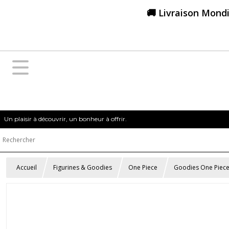
🚚 Livraison Mondi
Un plaisir à découvrir, un bonheur à offrir.
Accueil
Figurines & Goodies
One Piece
Goodies One Piec