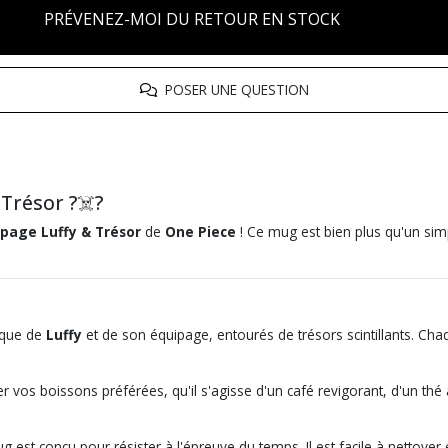
PRÉVENEZ-MOI DU RETOUR EN STOCK
POSER UNE QUESTION
Trésor ?‍☠️?
ipage Luffy & Trésor
de
One Piece
! Ce mug est bien plus qu'un simp
ique de
Luffy
et de son équipage, entourés de trésors scintillants. Cha
urer vos boissons préférées, qu'il s'agisse d'un café revigorant, d'un t
est conçu pour résister à l'épreuve du temps. Il est facile à nettoyer e