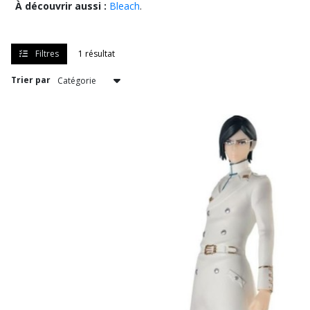
À découvrir aussi :
Bleach
.
résultats
Filtres
1 résultat
Trier par