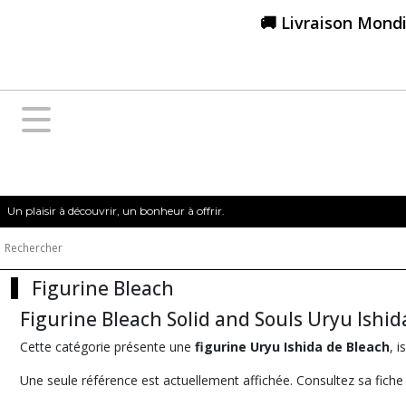
Fermer
🚚 Livraison Mondi
FILTRES
Tous
les
produits
Figurines
&
Goodies
Un plaisir à découvrir, un bonheur à offrir.
Bleach
Figurine
Figurine Bleach
Bleach
(1)
Figurine Bleach Solid and Souls Uryu Ishid
Cette catégorie présente une
figurine Uryu Ishida de Bleach
, 
Afficher
Une seule référence est actuellement affichée. Consultez sa fiche p
les