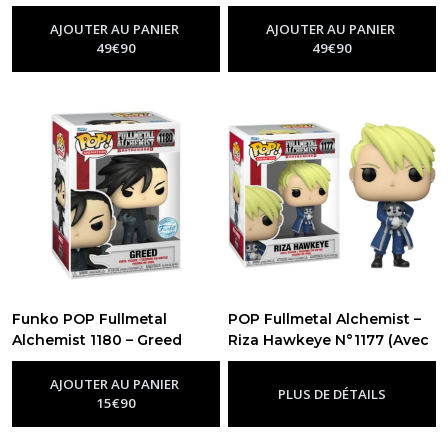
Up Parade 16cm
Up Parade 15cm
-
Figurine
-
Figurine
Fullmetal Alchemist
Fullmetal Alchemist
AJOUTER AU PANIER
AJOUTER AU PANIER
49
€
90
49
€
90
Funko POP Fullmetal
POP Fullmetal Alchemist –
Alchemist 1180 – Greed
Riza Hawkeye N°1177 (Avec
Special Edition
Black Hayate)
-
Figurines
-
Figurines Funko
Funko Pop Fullmetal Alchemist
Pop Fullmetal Alchemist
AJOUTER AU PANIER
PLUS DE DÉTAILS
15
€
90