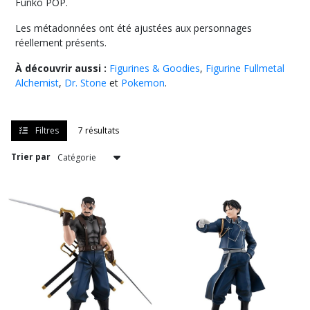
Funko POP.
Funko
POP
Les métadonnées ont été ajustées aux personnages
Fullmetal
réellement présents.
Alchemist
(3)
À découvrir aussi :
Figurines & Goodies
,
Figurine Fullmetal
Alchemist
,
Dr. Stone
et
Pokemon
.
Afficher
les
Filtres
7 résultats
résultats
Trier par