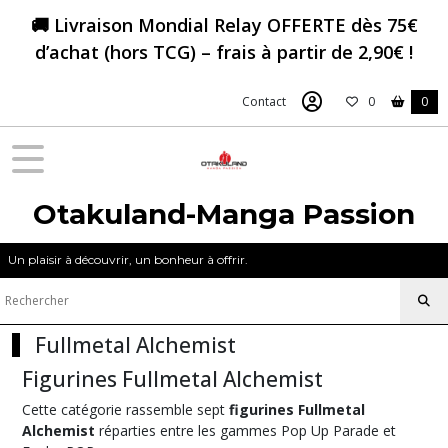
Fermer
🚚 Livraison Mondial Relay OFFERTE dès 75€
d’achat (hors TCG) – frais à partir de 2,90€ !
FILTRES
Contact
0
0
Tous
les
produits
Figurines
&
Otakuland-Manga Passion
Goodies
Fullmetal
Un plaisir à découvrir, un bonheur à offrir.
Alchemist
Figurine
Fullmetal Alchemist
Fullmetal
Alchemist
Figurines Fullmetal Alchemist
(4)
Cette catégorie rassemble sept
figurines Fullmetal
Alchemist
réparties entre les gammes Pop Up Parade et
Figurines