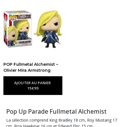
POP Fullmetal Alchemist –
Olivier Mira Armstrong
N°1178 (Épée)
-
Figurines Funko
Pop Fullmetal Alchemist
AJOUTER AU PANIER
15
€
99
Pop Up Parade Fullmetal Alchemist
La sélection comprend King Bradley 18 cm, Roy Mustang 17
cm, Riza Hawkeye 16 cm et Edward Elric 15 cm.