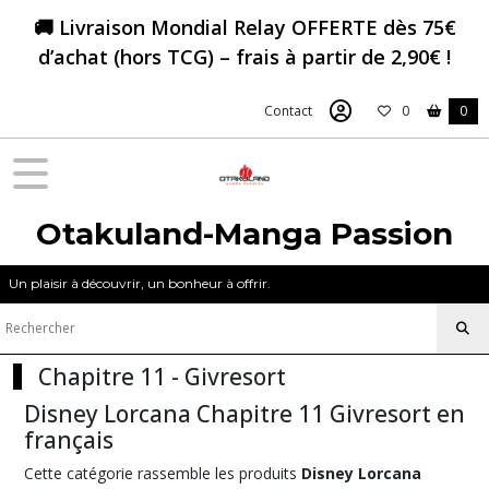
Fermer
🚚 Livraison Mondial Relay OFFERTE dès 75€
d’achat (hors TCG) – frais à partir de 2,90€ !
FILTRES
Contact
0
0
Tous
les
produits
Lorcana
Otakuland-Manga Passion
Chapitre
11
-
Un plaisir à découvrir, un bonheur à offrir.
Givresort
Afficher
Chapitre 11 - Givresort
les
Disney Lorcana Chapitre 11 Givresort en
résultats
français
Cette catégorie rassemble les produits
Disney Lorcana