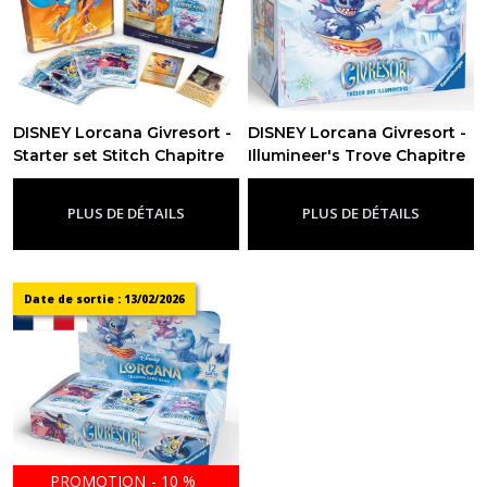
DISNEY Lorcana Givresort -
DISNEY Lorcana Givresort -
Starter set Stitch Chapitre
Illumineer's Trove Chapitre
11 - FR
11 - FR
-
Chapitre 11 - Givresort
-
Chapitre 11 - Givresort
PLUS DE DÉTAILS
PLUS DE DÉTAILS
Date de sortie : 13/02/2026
PROMOTION
-
10
%