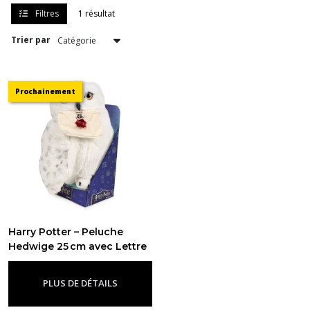
POP
Filtres
1 résultat
Harry
Potter
Trier par
(1)
Prochainement
Afficher
les
résultats
Harry Potter – Peluche
Hedwige 25 cm avec Lettre
de Poudlard
-
Goodies Harry
Potter
PLUS DE DÉTAILS