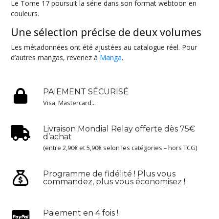
Le Tome 17 poursuit la série dans son format webtoon en
Academia
(48)
couleurs.
Une sélection précise de deux volumes
Naruto
Les métadonnées ont été ajustées au catalogue réel. Pour
(4)
d’autres mangas, revenez à
Manga
.
Solo
Leveling
PAIEMENT SÉCURISÉ
(2)
Visa, Mastercard...
Soul
Livraison Mondial Relay offerte dès 75€
Eater
d’achat
(1)
(entre 2,90€ et 5,90€ selon les catégories – hors TCG)
Programme de fidélité ! Plus vous
Spy
commandez, plus vous économisez !
x
Family
(1)
Paiement en 4 fois !