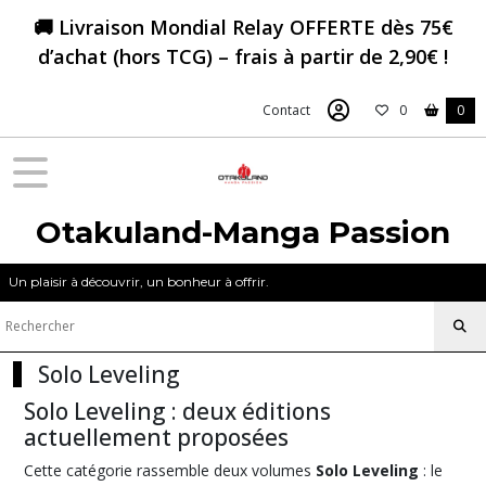
Fermer
🚚 Livraison Mondial Relay OFFERTE dès 75€
d’achat (hors TCG) – frais à partir de 2,90€ !
FILTRES
Contact
0
0
Tous
les
produits
Manga
Otakuland-Manga Passion
Blue
Un plaisir à découvrir, un bonheur à offrir.
Lock
(22)
Solo Leveling
Blue
lock
Solo Leveling : deux éditions
-
épisode
actuellement proposées
Nagi
Cette catégorie rassemble deux volumes
(4)
Solo Leveling
: le