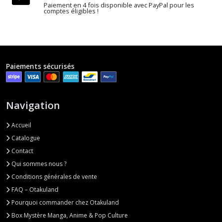
Paiement en 4 fois disponible avec PayPal pour les
The
comptes éligibles !
Promised
Neverland
(1)
Paiements sécurisés
Vinland
Saga
(1)
Navigation
Afficher
Accueil
les
Catalogue
résultats
Contact
Qui sommes nous ?
Conditions générales de vente
FAQ – Otakuland
Pourquoi commander chez Otakuland
Box Mystère Manga, Anime & Pop Culture