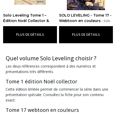
One
Solo Leveling Tome 1 –
SOLO LEVELING - Tome 17 -
Punch
Man
Édition Noël Collector &
Webtoon en couleurs
-
Solo
(2)
Leveling
Limitée
-
Solo Leveling
PLUS DE DÉTAILS
PLUS DE DÉTAILS
Minecraft
(2)
Quel volume Solo Leveling choisir ?
Moi,
quand
Les deux références correspondent à des numéros et
je
présentations très différents.
me
réincarne
Tome 1 édition Noël collector
en
slime
Cette édition limitée permet de commencer la série dans une
(1)
présentation spéciale. Consultez la fiche pour son contenu
exact.
My
Tome 17 webtoon en couleurs
Hero