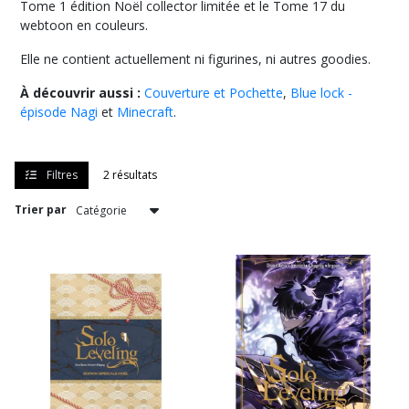
Tome 1 édition Noël collector limitée et le Tome 17 du
webtoon en couleurs.
DANDADAN
(1)
Elle ne contient actuellement ni figurines, ni autres goodies.
À découvrir aussi :
Couverture et Pochette
,
Blue lock -
épisode Nagi
et
Minecraft
.
Fullmetal
Alchemist
(1)
Filtres
2 résultats
Jujutsu
Trier par
Kaisen
(27)
KAGURABACHI
(1)
One
Piece
(115)