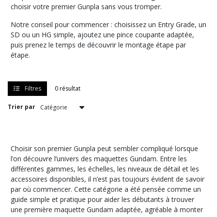
Gundam
choisir votre premier Gunpla sans vous tromper.
MG
1-
Notre conseil pour commencer : choisissez un Entry Grade, un
100
SD ou un HG simple, ajoutez une pince coupante adaptée,
(2)
puis prenez le temps de découvrir le montage étape par
étape.
Maquettes
Gundam
SD
Filtres
0 résultat
&
Entry
Trier par
Grade
(20)
Accessoires
Choisir son premier Gunpla peut sembler compliqué lorsque
Gunpla
l’on découvre l’univers des maquettes Gundam. Entre les
(3)
différentes gammes, les échelles, les niveaux de détail et les
accessoires disponibles, il n’est pas toujours évident de savoir
par où commencer. Cette catégorie a été pensée comme un
Afficher
guide simple et pratique pour aider les débutants à trouver
une première maquette Gundam adaptée, agréable à monter
les