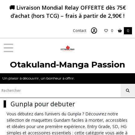
Fermer
🚚 Livraison Mondial Relay OFFERTE dès 75€
d’achat (hors TCG) – frais à partir de 2,90€ !
FILTRES
Contact
0
0
Tous
les
produits
Gundam
&
Otakuland-Manga Passion
Gunpla
Un plaisir à découvrir, un bonheur à offrir.
Maquettes
Gundam
HG
1-
Gunpla pour debuter
144
(28)
Vous débutez dans l’univers du Gunpla ? Découvrez notre
sélection de maquettes Gundam faciles à monter, accessibles
et idéales pour une première expérience. Entry Grade, SD, HG
Maquettes
simples et accessoires essentiels : cette catégorie vous aide à