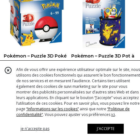
Pokémon – Puzzle 3D Poké
Pokémon – Puzzle 3D Pot à
Ball
Crayons Pikachu
-
Goodies Pokémon
-
Goodies
Pokémon
Afin de vous offrir une expérience utilisateur optimale sur le site, nous
utilisons des cookies fonctionnels qui assurent le bon fonctionnement
AJOUTER AU PANIER
AJOUTER AU PANIER
de nos services et en mesurent l’audience. Certains tiers utilisent
9
€
99
9
€
99
également des cookies de suivi marketing sur le site pour vous
montrer des publicités personnalisées sur d’autres sites Web et dans
leurs applications. En cliquant sur le bouton “J’accepte” vous acceptez
l’utilisation de ces cookies. Pour en savoir plus, vous pouvez lire notre
Figurines, Peluches et Goodies
page
“Informations sur les cookies”
ainsi que notre
“Politique de
Pokémon : l'univers de vos héros
confidentialité“
. Vous pouvez ajuster vos préférences
ici
.
préférés ?
je n'accepte pas
J'ACCEPTE
Plongez dans l’univers fascinant de
Pokémon
avec notre
sélection de produits dérivés incontournables ! Que vous