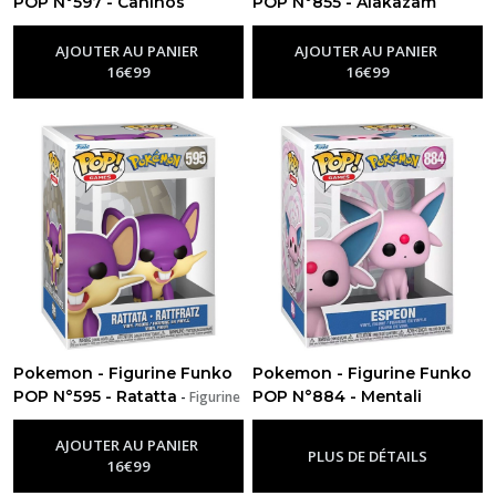
POP N°597 - Caninos
POP N°855 - Alakazam
-
Figurine Funko Pop Pokemon
-
Figurine Funko Pop Pokemon
AJOUTER AU PANIER
AJOUTER AU PANIER
16
€
99
16
€
99
Pokemon - Figurine Funko
Pokemon - Figurine Funko
POP N°595 - Ratatta
POP N°884 - Mentali
-
Figurine
Funko Pop Pokemon
-
Figurine Funko Pop Pokemon
AJOUTER AU PANIER
PLUS DE DÉTAILS
16
€
99