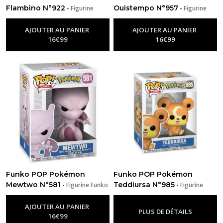
Flambino N°922
Ouistempo N°957
-
Figurine
-
Figurine
Funko Pop Pokemon
Funko Pop Pokemon
AJOUTER AU PANIER
AJOUTER AU PANIER
16
€
99
16
€
99
Funko POP Pokémon
Funko POP Pokémon
Mewtwo N°581
Teddiursa N°985
-
Figurine Funko
-
Figurine
Pop Pokemon
Funko Pop Pokemon
AJOUTER AU PANIER
PLUS DE DÉTAILS
16
€
99