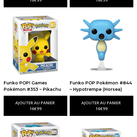
Funko POP! Games
Funko POP Pokémon #844
Pokémon #353 – Pikachu
– Hypotrempe (Horsea)
-
Figurine Funko Pop Pokemon
-
Figurine Funko Pop Pokemon
AJOUTER AU PANIER
AJOUTER AU PANIER
16
€
99
16
€
99