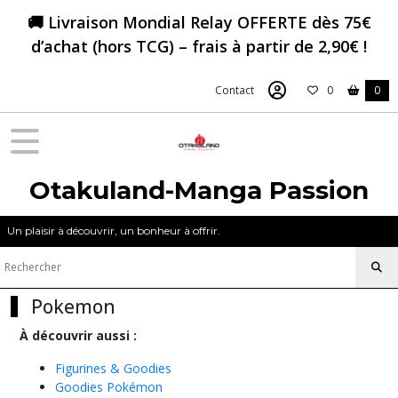
Fermer
🚚 Livraison Mondial Relay OFFERTE dès 75€
d’achat (hors TCG) – frais à partir de 2,90€ !
FILTRES
Contact
0
0
Tous
les
produits
Figurines
&
Otakuland-Manga Passion
Goodies
Pokemon
Un plaisir à découvrir, un bonheur à offrir.
Figurine
Funko
Pokemon
POP
Pokemon
À découvrir aussi :
(34)
Figurines & Goodies
Goodies Pokémon
Peluche