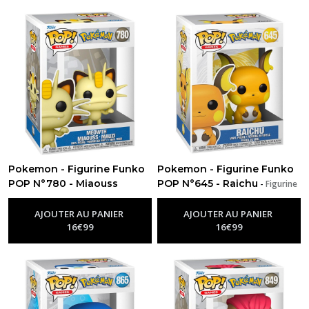
Pokemon - Figurine Funko
Pokemon - Figurine Funko
POP N°780 - Miaouss
POP N°645 - Raichu
-
Figurine
-
Figurine Funko Pop Pokemon
Funko Pop Pokemon
AJOUTER AU PANIER
AJOUTER AU PANIER
16
€
99
16
€
99