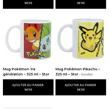
9
€
99
9
€
99
Mug Pokémon 1re
Mug Pokémon Pikachu –
génération – 325 ml – Stor
325 ml – Stor
-
Goodies
-
Goodies Pokémon
Pokémon
AJOUTER AU PANIER
AJOUTER AU PANIER
9
€
99
9
€
99