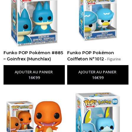
Funko POP Pokémon #885
Funko POP Pokémon
– Goinfrex (Munchlax)
Coiffeton N°1012
-
Figurine
-
Figurine Funko Pop Pokemon
Funko Pop Pokemon
AJOUTER AU PANIER
AJOUTER AU PANIER
16
€
99
16
€
99