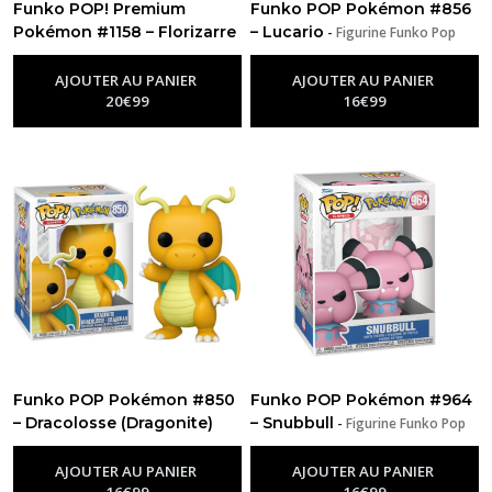
Funko POP! Premium
Funko POP Pokémon #856
Pokémon #1158 – Florizarre
– Lucario
-
Figurine Funko Pop
Pokemon
(Venusaur)
-
Figurine Funko Pop
Pokemon
AJOUTER AU PANIER
AJOUTER AU PANIER
20
€
99
16
€
99
Funko POP Pokémon #850
Funko POP Pokémon #964
– Dracolosse (Dragonite)
– Snubbull
-
Figurine Funko Pop
-
Figurine Funko Pop Pokemon
Pokemon
AJOUTER AU PANIER
AJOUTER AU PANIER
16
€
99
16
€
99