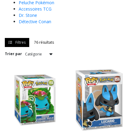
Peluche Pokémon
Pokémon
(22)
Accessoires TCG
Dr. Stone
Détective Conan
Goodies
Pokémon
(20)
Filtres
76 résultats
Trier par
Afficher
les
résultats