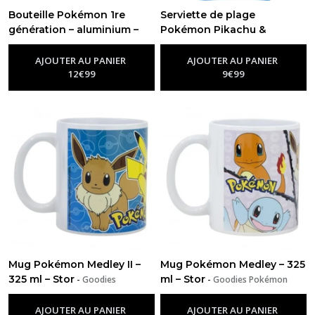
Bouteille Pokémon 1re
Serviette de plage
génération – aluminium –
Pokémon Pikachu &
600 ml
Carapuce – 70 × 140 cm
-
Goodies Pokémon
-
Goodies Pokémon
AJOUTER AU PANIER
AJOUTER AU PANIER
12
€
99
9
€
99
Mug Pokémon Medley II –
Mug Pokémon Medley – 325
325 ml – Stor
ml – Stor
-
Goodies
-
Goodies Pokémon
Pokémon
AJOUTER AU PANIER
AJOUTER AU PANIER