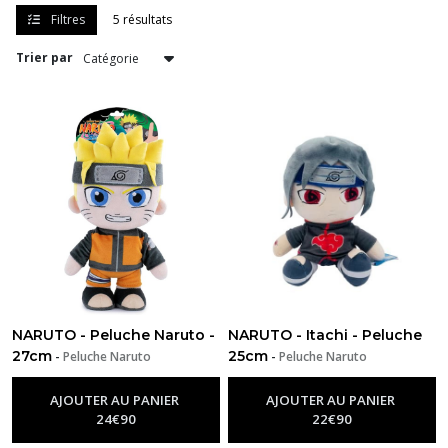
Naruto
Filtres
5 résultats
(40)
Trier par
Peluche
Naruto
(5)
Goodies
Naruto
(69)
Afficher
les
NARUTO - Peluche Naruto -
NARUTO - Itachi - Peluche
résultats
27cm
25cm
-
Peluche Naruto
-
Peluche Naruto
AJOUTER AU PANIER
AJOUTER AU PANIER
24
€
90
22
€
90