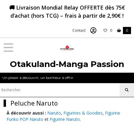
Fermer
🚚 Livraison Mondial Relay OFFERTE dès 75€
d’achat (hors TCG) – frais à partir de 2,90€ !
FILTRES
Contact
0
0
Tous
les
produits
Figurines
&
Otakuland-Manga Passion
Goodies
Naruto
Un plaisir à découvrir, un bonheur à offrir.
Figurine
Naruto
Peluche Naruto
(23)
À découvrir aussi :
Naruto
,
Figurines & Goodies
,
Figurine
Funko POP Naruto
et
Figurine Naruto
.
Figurine
Funko
POP