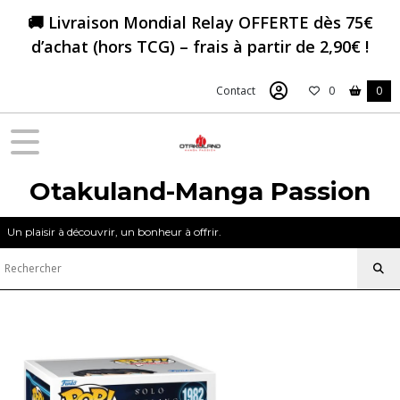
Fermer
🚚 Livraison Mondial Relay OFFERTE dès 75€
d’achat (hors TCG) – frais à partir de 2,90€ !
FILTRES
Contact
0
0
Tous
les
produits
Figurines
&
Otakuland-Manga Passion
Goodies
Solo
Un plaisir à découvrir, un bonheur à offrir.
Leveling
Figurine
Funko
PoP
Solo
Leveling
(10)