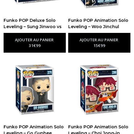
Funko POP Deluxe Solo
Funko POP Animation Solo
Leveling – Sung Jinwoo vs
Leveling – Woo Jinchul
Cerberus n°2272
n°2271
-
Figurine
-
Figurine Funko Pop Solo
Funko Pop Solo Leveling
Leveling
AJOUTER AU PANIER
AJOUTER AU PANIER
31
€
99
15
€
99
Funko POP Animation Solo
Funko POP Animation Solo
Leveling – Go Gunhee
Leveling – Choi Jong-in