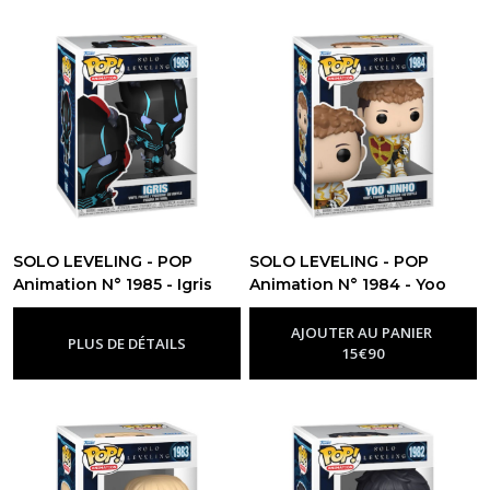
SOLO LEVELING - POP
SOLO LEVELING - POP
Animation N° 1985 - Igris
Animation N° 1984 - Yoo
avec Chase
Jinho
-
Figurine Funko Pop
-
Figurine Funko Pop Solo
Solo Leveling
Leveling
AJOUTER AU PANIER
PLUS DE DÉTAILS
15
€
90