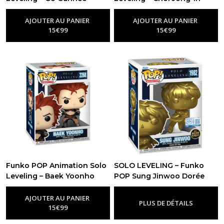
n°2270
n°2269
-
Figurine Funko Pop Solo
-
Figurine Funko Pop Solo
Leveling
Leveling
AJOUTER AU PANIER
AJOUTER AU PANIER
15
€
99
15
€
99
Funko POP Animation Solo
SOLO LEVELING – Funko
Leveling – Baek Yoonho
POP Sung Jinwoo Dorée
n°2268
N°1982 – Édition Anime of
-
Figurine Funko Pop Solo
Leveling
the Year
-
Figurine Funko Pop
AJOUTER AU PANIER
PLUS DE DÉTAILS
Solo Leveling
15
€
99