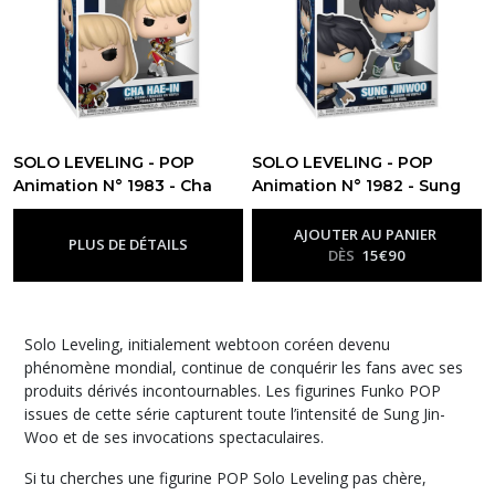
SOLO LEVELING - POP
SOLO LEVELING - POP
Animation N° 1983 - Cha
Animation N° 1982 - Sung
Hae-In
Jinwoo avec Chase
-
Figurine Funko Pop Solo
-
Figurine
Leveling
Funko Pop Solo Leveling
AJOUTER AU PANIER
PLUS DE DÉTAILS
DÈS
15
€
90
Solo Leveling, initialement webtoon coréen devenu
phénomène mondial, continue de conquérir les fans avec ses
produits dérivés incontournables. Les figurines Funko POP
issues de cette série capturent toute l’intensité de Sung Jin-
Woo et de ses invocations spectaculaires.
Si tu cherches une figurine POP Solo Leveling pas chère,