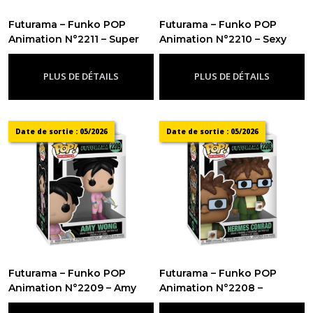
Futurama – Funko POP
Futurama – Funko POP
Animation N°2211 – Super
Animation N°2210 – Sexy
King Bender
Scruffy
-
Funko Pop
-
Funko Pop Futurama
Futurama
PLUS DE DÉTAILS
PLUS DE DÉTAILS
Date de sortie : 05/2026
Date de sortie : 05/2026
Futurama – Funko POP
Futurama – Funko POP
Animation N°2209 – Amy
Animation N°2208 –
Wong
Hermes Conrad avec Mug
-
Funko Pop Futurama