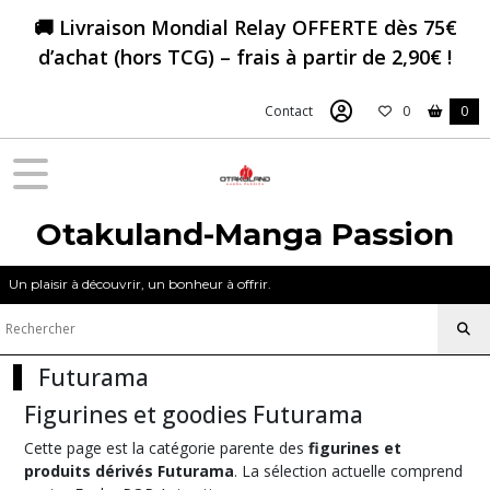
Fermer
🚚 Livraison Mondial Relay OFFERTE dès 75€
d’achat (hors TCG) – frais à partir de 2,90€ !
FILTRES
Contact
0
0
Tous
les
produits
Figurines
&
Otakuland-Manga Passion
Goodies
Futurama
Un plaisir à découvrir, un bonheur à offrir.
Funko
POP
Futurama
Futurama
(4)
Figurines et goodies Futurama
Cette page est la catégorie parente des
figurines et
produits dérivés Futurama
. La sélection actuelle comprend
Afficher