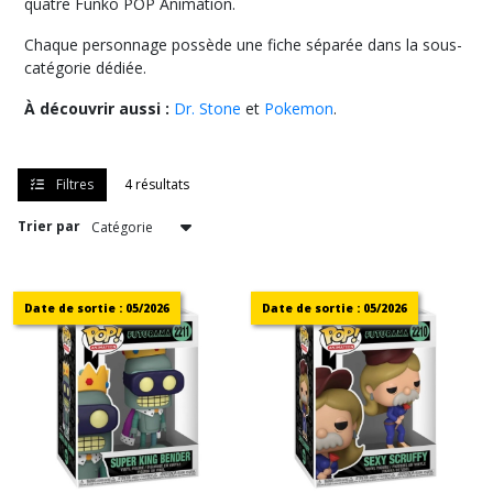
quatre Funko POP Animation.
les
résultats
Chaque personnage possède une fiche séparée dans la sous-
catégorie dédiée.
À découvrir aussi :
Dr. Stone
et
Pokemon
.
Filtres
4 résultats
Trier par
Date de sortie : 05/2026
Date de sortie : 05/2026