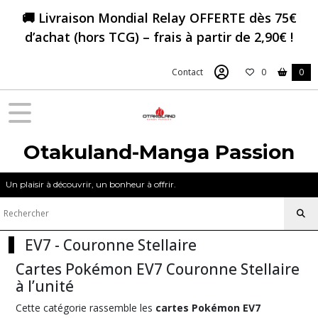
Fermer
🚚 Livraison Mondial Relay OFFERTE dès 75€
d’achat (hors TCG) – frais à partir de 2,90€ !
FILTRES
Contact
0
0
Tous
les
produits
Pokémon
Otakuland-Manga Passion
Cartes
Pokémon
à
Un plaisir à découvrir, un bonheur à offrir.
l'unité
-
Francais
EV7 - Couronne Stellaire
ME05
Cartes Pokémon EV7 Couronne Stellaire
-
à l’unité
Nuit
Noire
Cette catégorie rassemble les
cartes Pokémon EV7
(120)