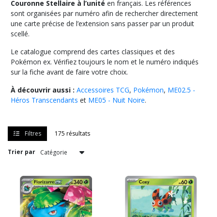
Couronne Stellaire à l’unité
en français. Les références
sont organisées par numéro afin de rechercher directement
ME04
une carte précise de l’extension sans passer par un produit
-
scellé.
Chaos
Ascendant
Le catalogue comprend des cartes classiques et des
(122)
Pokémon ex. Vérifiez toujours le nom et le numéro indiqués
sur la fiche avant de faire votre choix.
ME03
À découvrir aussi :
Accessoires TCG
,
Pokémon
,
ME02.5 -
-
Héros Transcendants
et
ME05 - Nuit Noire
.
Equilibre
Parfait
(124)
Filtres
175 résultats
ME02.5
Trier par
-
Héros
Transcendants
(295)
ME02