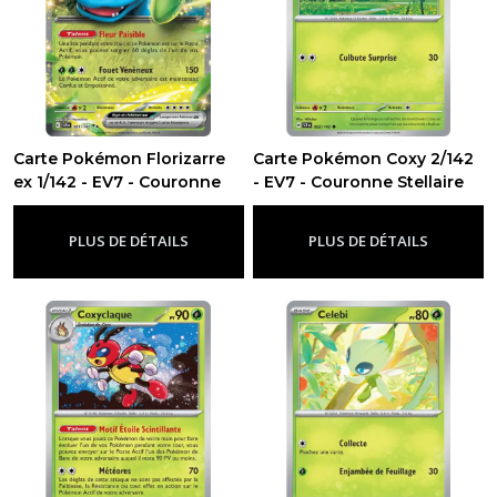
-
Flammes
Fantasmagoriques
(130)
ME01
Carte Pokémon Florizarre
Carte Pokémon Coxy 2/142
-
Méga
ex 1/142 - EV7 - Couronne
- EV7 - Couronne Stellaire
évolution
-
Ev7 - Couronne Stellaire
Stellaire
-
Ev7 - Couronne Stellaire
(188)
PLUS DE DÉTAILS
PLUS DE DÉTAILS
Méga
évolution
PROMO
(107)
EV10.5
-
Foudre
Noire
(66)