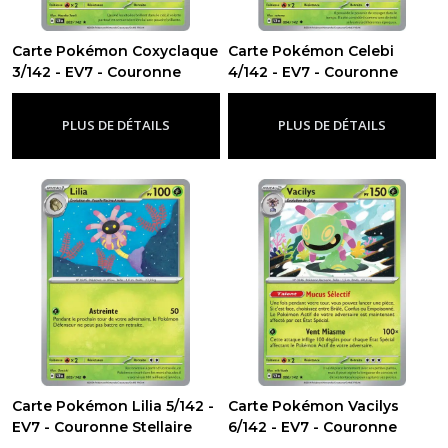
Carte Pokémon Coxyclaque
Carte Pokémon Celebi
EV10.5
3/142 - EV7 - Couronne
4/142 - EV7 - Couronne
-
Stellaire
Stellaire
Flamme
-
Ev7 - Couronne Stellaire
-
Ev7 - Couronne Stellaire
Blanche
PLUS DE DÉTAILS
PLUS DE DÉTAILS
(67)
EV10
-
Rivalités
Destinées
(139)
EV9
-
Aventures
Ensemble
(105)
Carte Pokémon Lilia 5/142 -
Carte Pokémon Vacilys
EV7 - Couronne Stellaire
6/142 - EV7 - Couronne
-
Ev7 - Couronne Stellaire