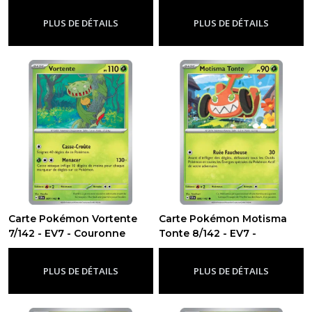
Stellaire
-
Ev7 - Couronne Stellaire
EV8.5
-
PLUS DE DÉTAILS
PLUS DE DÉTAILS
Evolutions
Prismatiques
(180)
EV8
-
Étincelles
Déferlantes
(252)
EV7
-
Couronne
Carte Pokémon Vortente
Carte Pokémon Motisma
Stellaire
7/142 - EV7 - Couronne
Tonte 8/142 - EV7 -
(175)
Stellaire
Couronne Stellaire
-
Ev7 - Couronne Stellaire
-
Ev7 -
Couronne Stellaire
PLUS DE DÉTAILS
PLUS DE DÉTAILS
Afficher
les