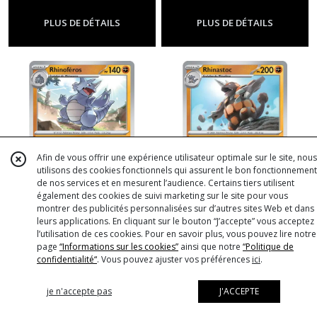
-
Ev7 - Couronne Stellaire
-
Ev7 -
Couronne Stellaire
PLUS DE DÉTAILS
PLUS DE DÉTAILS
Afin de vous offrir une expérience utilisateur optimale sur le site, nous
utilisons des cookies fonctionnels qui assurent le bon fonctionnement
de nos services et en mesurent l’audience. Certains tiers utilisent
également des cookies de suivi marketing sur le site pour vous
montrer des publicités personnalisées sur d’autres sites Web et dans
leurs applications. En cliquant sur le bouton “J’accepte” vous acceptez
Carte Pokémon Rhinoféros
Carte Pokémon Rhinastoc
l’utilisation de ces cookies. Pour en savoir plus, vous pouvez lire notre
75/142 - EV7 - Couronne
76/142 - EV7 - Couronne
page
“Informations sur les cookies”
ainsi que notre
“Politique de
Stellaire
Stellaire
-
Ev7 - Couronne Stellaire
-
Ev7 - Couronne Stellaire
confidentialité“
. Vous pouvez ajuster vos préférences
ici
.
PLUS DE DÉTAILS
PLUS DE DÉTAILS
je n'accepte pas
J'ACCEPTE