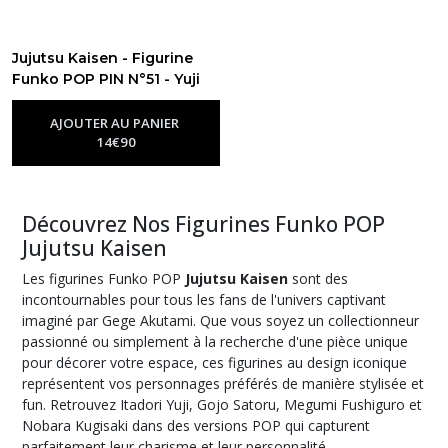
Jujutsu Kaisen - Figurine
Funko POP PIN N°51 - Yuji
Itadori
-
Figurine Funko Pop
Jujutsu Kaisen
AJOUTER AU PANIER
14
€
90
Découvrez Nos Figurines Funko POP
Jujutsu Kaisen
Les figurines Funko POP
Jujutsu Kaisen
sont des
incontournables pour tous les fans de l'univers captivant
imaginé par Gege Akutami. Que vous soyez un collectionneur
passionné ou simplement à la recherche d'une pièce unique
pour décorer votre espace, ces figurines au design iconique
représentent vos personnages préférés de manière stylisée et
fun. Retrouvez Itadori Yuji, Gojo Satoru, Megumi Fushiguro et
Nobara Kugisaki dans des versions POP qui capturent
parfaitement leur charisme et leur personnalité.