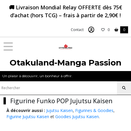
Fermer
🚚 Livraison Mondial Relay OFFERTE dès 75€
d’achat (hors TCG) – frais à partir de 2,90€ !
FILTRES
Contact
0
0
Tous
les
produits
Figurines
&
Otakuland-Manga Passion
Goodies
Jujutsu
Un plaisir à découvrir, un bonheur à offrir.
Kaisen
Figurine
Figurine Funko POP Jujutsu Kaisen
Jujutsu
Kaisen
À découvrir aussi :
Jujutsu Kaisen
,
Figurines & Goodies
,
(13)
Figurine Jujutsu Kaisen
et
Goodies Jujutsu Kaisen
.
Figurine