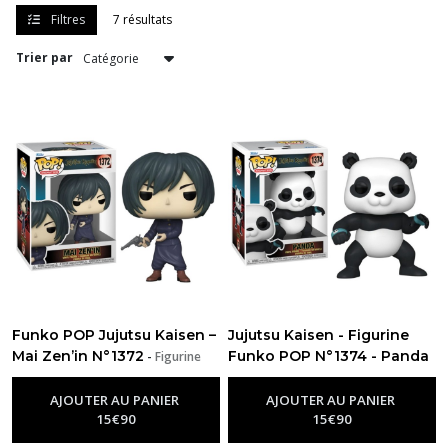
Funko
Filtres
7 résultats
POP
Jujutsu
Trier par
Kaisen
(7)
Peluche
Jujutsu
Kaisen
(1)
Goodies
Jujutsu
Kaisen
(1)
Funko POP Jujutsu Kaisen –
Jujutsu Kaisen - Figurine
Mai Zen’in N°1372
Funko POP N°1374 - Panda
-
Figurine
Funko Pop Jujutsu Kaisen
-
Figurine Funko Pop Jujutsu Kaisen
Afficher
AJOUTER AU PANIER
AJOUTER AU PANIER
les
15
€
90
15
€
90
résultats