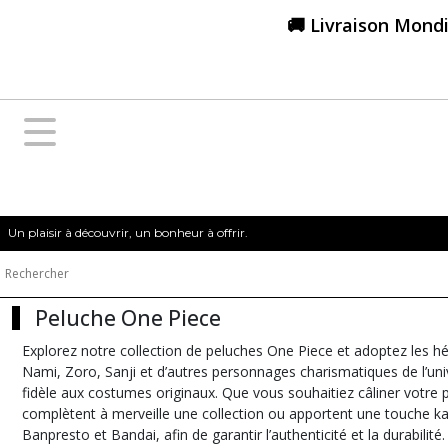
Fermer
🚚 Livraison Mondi
FILTRES
Tous
les
produits
Figurines
&
Goodies
Un plaisir à découvrir, un bonheur à offrir.
One
Piece
Peluche One Piece
Figurine
One
Explorez notre collection de peluches One Piece et adoptez les hé
Piece
Nami, Zoro, Sanji et d’autres personnages charismatiques de l’uni
(32)
fidèle aux costumes originaux. Que vous souhaitiez câliner votre p
complètent à merveille une collection ou apportent une touche 
Banpresto et Bandai, afin de garantir l’authenticité et la durab
Modèle