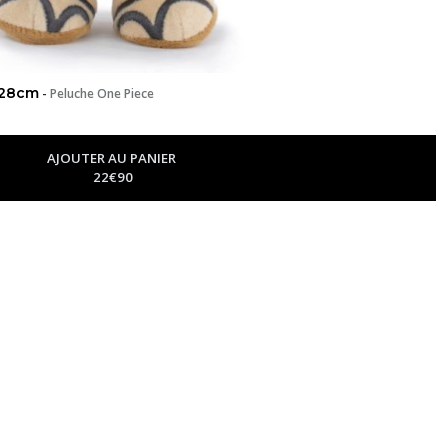
e 28cm
-
Peluche One Piece
AJOUTER AU PANIER
22
€
90