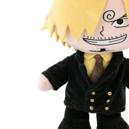
Piece
(70)
Afficher
les
résultats