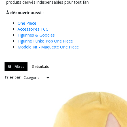
produits dérivés indispensables pour tout fan.
Kit
-
À découvrir aussi :
Maquette
One
One Piece
Piece
(16)
Accessoires TCG
Figurines & Goodies
Figurine Funko Pop One Piece
Figurine
Modèle Kit - Maquette One Piece
Funko
Pop
One
Piece
Filtres
3 résultats
(70)
Trier par
Peluche
One
Piece
(3)
Goodies
One