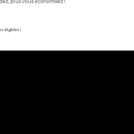
ez, plus vous économisez !
 éligibles !