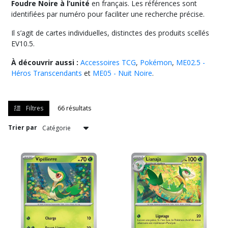
Foudre Noire à l’unité
en français. Les références sont
identifiées par numéro pour faciliter une recherche précise.
ME04
Il s’agit de cartes individuelles, distinctes des produits scellés
-
Chaos
EV10.5.
Ascendant
(122)
À découvrir aussi :
Accessoires TCG
,
Pokémon
,
ME02.5 -
Héros Transcendants
et
ME05 - Nuit Noire
.
ME03
-
Filtres
66 résultats
Equilibre
Parfait
(124)
Trier par
ME02.5
-
Héros
Transcendants
(295)
ME02