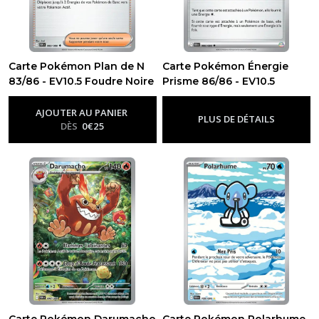
Carte Pokémon Plan de N
Carte Pokémon Énergie
83/86 - EV10.5 Foudre Noire
Prisme 86/86 - EV10.5
-
Ev10.5 - Foudre Noire
Foudre Noire
-
Ev10.5 - Foudre
Noire
AJOUTER AU PANIER
PLUS DE DÉTAILS
DÈS
0
€
25