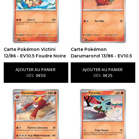
résultats
Carte Pokémon Victini
Carte Pokémon
12/86 - EV10.5 Foudre Noire
Darumarond 13/86 - EV10.5
-
Ev10.5 - Foudre Noire
Foudre Noire
-
Ev10.5 - Foudre
Noire
AJOUTER AU PANIER
AJOUTER AU PANIER
DÈS
0
€
50
DÈS
0
€
25