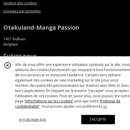
Gestion des cookies
Données personnelles
Otakuland-Manga Passion
1457
Walhain
Belgique
Suivez nous
Afin de vous offrir une expérience utilisateur optimale sur le site, nous
utilisons des cookies fonctionnels qui assurent le bon fonctionnement
de nos services et en mesurent l’audience. Certains tiers utilisent
également des cookies de suivi marketing sur le site pour vous
Note globale : 4,9/5
montrer des publicités personnalisées sur d’autres sites Web et dans
leurs applications. En cliquant sur le bouton “J’accepte” vous acceptez
l’utilisation de ces cookies. Pour en savoir plus, vous pouvez lire notre
page
“Informations sur les cookies”
ainsi que notre
“Politique de
confidentialité“
. Vous pouvez ajuster vos préférences
ici
.
je n'accepte pas
J'ACCEPTE