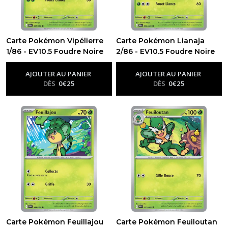
-
Flammes
Fantasmagoriques
(130)
Carte Pokémon Vipélierre
Carte Pokémon Lianaja
1/86 - EV10.5 Foudre Noire
2/86 - EV10.5 Foudre Noire
-
Ev10.5 - Foudre Noire
-
Ev10.5 - Foudre Noire
ME01
AJOUTER AU PANIER
AJOUTER AU PANIER
-
Méga
DÈS
0
€
25
DÈS
0
€
25
évolution
(188)
Méga
évolution
PROMO
(107)
EV10.5
-
Foudre
Noire
Carte Pokémon Feuillajou
Carte Pokémon Feuiloutan
(66)