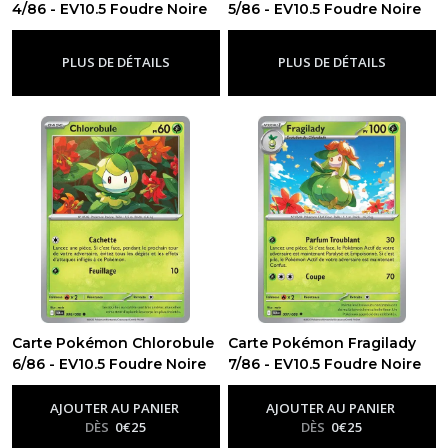
4/86 - EV10.5 Foudre Noire
5/86 - EV10.5 Foudre Noire
-
Ev10.5 - Foudre Noire
-
Ev10.5 - Foudre Noire
EV10.5
PLUS DE DÉTAILS
PLUS DE DÉTAILS
-
Flamme
Blanche
(67)
EV10
-
Rivalités
Destinées
(139)
EV9
-
Carte Pokémon Chlorobule
Carte Pokémon Fragilady
Aventures
6/86 - EV10.5 Foudre Noire
7/86 - EV10.5 Foudre Noire
Ensemble
-
Ev10.5 - Foudre Noire
-
Ev10.5 - Foudre Noire
(105)
AJOUTER AU PANIER
AJOUTER AU PANIER
DÈS
0
€
25
DÈS
0
€
25