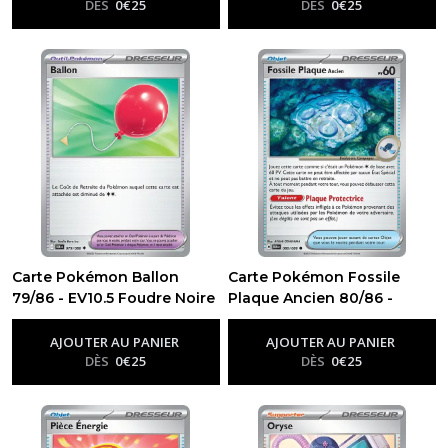
DÈS
0
€
25
DÈS
0
€
25
Carte Pokémon Ballon
Carte Pokémon Fossile
79/86 - EV10.5 Foudre Noire
Plaque Ancien 80/86 -
-
Ev10.5 - Foudre Noire
EV10.5 Foudre Noire
-
Ev10.5 -
Foudre Noire
AJOUTER AU PANIER
AJOUTER AU PANIER
DÈS
0
€
25
DÈS
0
€
25