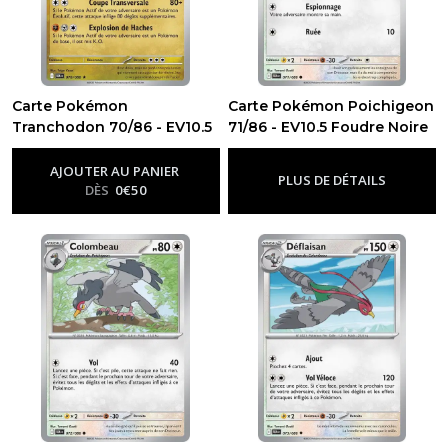
Carte Pokémon
Carte Pokémon Poichigeon
Tranchodon 70/86 - EV10.5
71/86 - EV10.5 Foudre Noire
-
Ev10.5 - Foudre Noire
Foudre Noire
-
Ev10.5 - Foudre
Noire
AJOUTER AU PANIER
PLUS DE DÉTAILS
DÈS
0
€
50