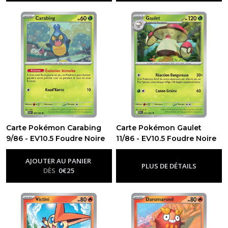
EV8.5
-
Evolutions
Prismatiques
(180)
EV8
-
Étincelles
Déferlantes
(252)
Carte Pokémon Carabing
Carte Pokémon Gaulet
EV7
9/86 - EV10.5 Foudre Noire
11/86 - EV10.5 Foudre Noire
-
-
Ev10.5 - Foudre Noire
-
Ev10.5 - Foudre Noire
Couronne
AJOUTER AU PANIER
Stellaire
PLUS DE DÉTAILS
DÈS
0
€
25
(175)
Afficher
les