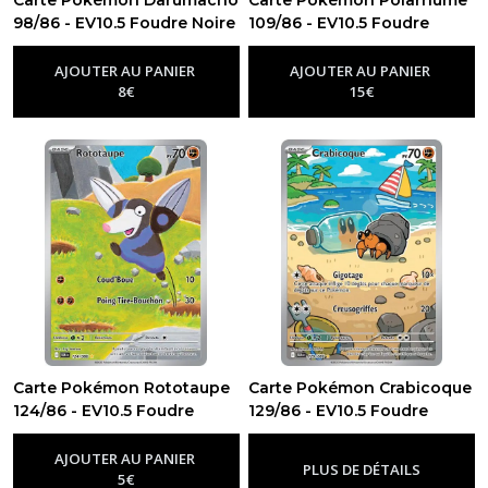
Carte Pokémon Darumacho
Carte Pokémon Polarhume
98/86 - EV10.5 Foudre Noire
109/86 - EV10.5 Foudre
-
Ev10.5 - Foudre Noire
Noire
-
Ev10.5 - Foudre Noire
AJOUTER AU PANIER
AJOUTER AU PANIER
8
€
15
€
Carte Pokémon Rototaupe
Carte Pokémon Crabicoque
124/86 - EV10.5 Foudre
129/86 - EV10.5 Foudre
Noire
Noire
-
Ev10.5 - Foudre Noire
-
Ev10.5 - Foudre Noire
AJOUTER AU PANIER
PLUS DE DÉTAILS
5
€