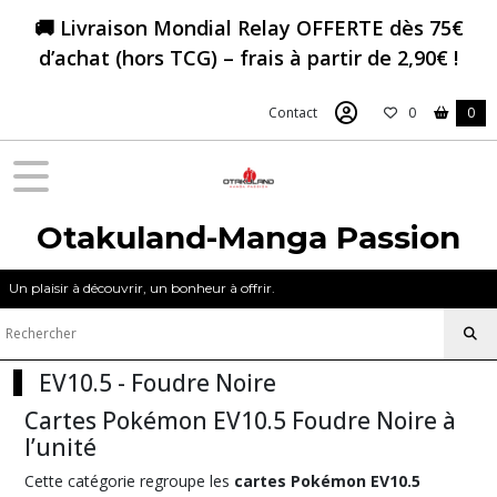
Fermer
🚚 Livraison Mondial Relay OFFERTE dès 75€
d’achat (hors TCG) – frais à partir de 2,90€ !
FILTRES
Contact
0
0
Tous
les
produits
Pokémon
Otakuland-Manga Passion
Cartes
Pokémon
à
Un plaisir à découvrir, un bonheur à offrir.
l'unité
-
Francais
EV10.5 - Foudre Noire
ME05
Cartes Pokémon EV10.5 Foudre Noire à
-
l’unité
Nuit
Noire
Cette catégorie regroupe les
cartes Pokémon EV10.5
(120)