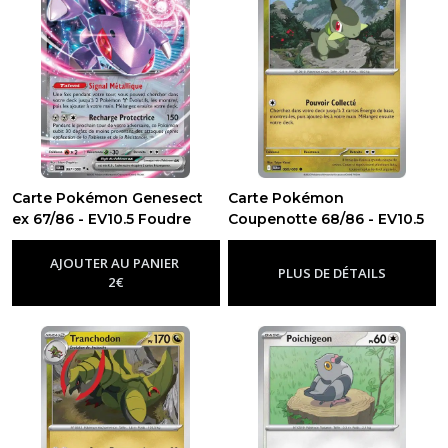
Carte Pokémon Genesect
Carte Pokémon
ex 67/86 - EV10.5 Foudre
Coupenotte 68/86 - EV10.5
Noire
Foudre Noire
-
Ev10.5 - Foudre Noire
-
Ev10.5 - Foudre
Noire
AJOUTER AU PANIER
PLUS DE DÉTAILS
2
€