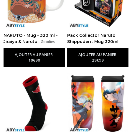
NARUTO - Mug - 320 ml -
Pack Collector Naruto
Jiraiya & Naruto
Shippuden : Mug 320ml,
-
Goodies
Naruto
Porte-clés et Cahier
Exclusif !
-
Goodies Naruto
AJOUTER AU PANIER
AJOUTER AU PANIER
10
€
90
29
€
99