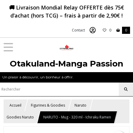
🚚 Livraison Mondial Relay OFFERTE dès 75€
d’achat (hors TCG) – frais à partir de 2,90€ !
Contact
0
0
Otakuland-Manga Passion
Un plaisir à découvrir, un bonheur à offrir.
Accueil
Figurines & Goodies
Naruto
Goodies Naruto
NARUTO - Mug - 320 ml - Ichiraku Ramen