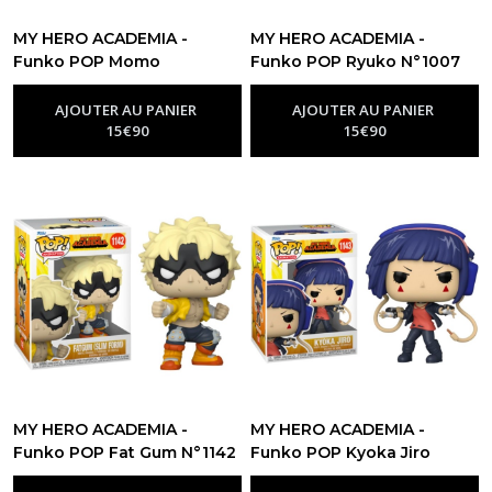
MY HERO ACADEMIA -
MY HERO ACADEMIA -
Funko POP Momo
Funko POP Ryuko N°1007
-
Figurine Funko Pop My Hero
Yaoyorozu N°605
-
Figurine
Academia - Mha
Funko Pop My Hero Academia - Mha
AJOUTER AU PANIER
AJOUTER AU PANIER
15
€
90
15
€
90
MY HERO ACADEMIA -
MY HERO ACADEMIA -
Funko POP Fat Gum N°1142
Funko POP Kyoka Jiro
-
Figurine Funko Pop My Hero
N°1143
-
Figurine Funko Pop My