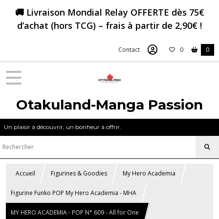
🚚 Livraison Mondial Relay OFFERTE dès 75€
d’achat (hors TCG) – frais à partir de 2,90€ !
Contact
0
0
Otakuland-Manga Passion
Un plaisir à découvrir, un bonheur à offrir.
Accueil
Figurines & Goodies
My Hero Academia
Figurine Funko POP My Hero Academia - MHA
MY HERO ACADEMIA - POP N° 609 - All for One