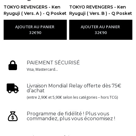
TOKYO REVENGERS - Ken
TOKYO REVENGERS - Ken
Ryuguji ( Vers. A ) - Q Posket
Ryuguji ( Vers. B ) - Q Posket
15cm
15cm
-
Figurine Tokyo Revengers
-
Figurine Tokyo Revengers
AJOUTER AU PANIER
AJOUTER AU PANIER
32
€
90
32
€
90
PAIEMENT SÉCURISÉ
Visa, Mastercard...
Livraison Mondial Relay offerte dès 75€
d’achat
(entre 2,90€ et 5,90€ selon les catégories – hors TCG)
Programme de fidélité ! Plus vous
commandez, plus vous économisez !