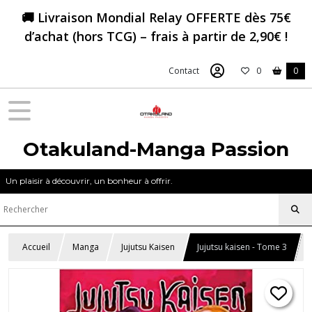
🚚 Livraison Mondial Relay OFFERTE dès 75€
d’achat (hors TCG) – frais à partir de 2,90€ !
Contact
0
0
Otakuland-Manga Passion
Un plaisir à découvrir, un bonheur à offrir.
Accueil
Manga
Jujutsu Kaisen
Jujutsu kaisen - Tome 3