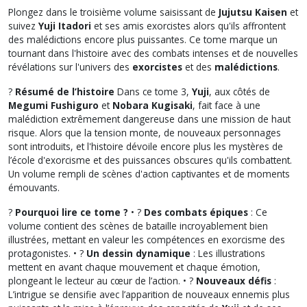
Plongez dans le troisième volume saisissant de
Jujutsu Kaisen
et
suivez
Yuji Itadori
et ses amis exorcistes alors qu'ils affrontent
des malédictions encore plus puissantes. Ce tome marque un
tournant dans l'histoire avec des combats intenses et de nouvelles
révélations sur l'univers des
exorcistes
et des
malédictions
.
?
Résumé de l’histoire
Dans ce tome 3,
Yuji
, aux côtés de
Megumi Fushiguro
et
Nobara Kugisaki
, fait face à une
malédiction extrêmement dangereuse dans une mission de haut
risque. Alors que la tension monte, de nouveaux personnages
sont introduits, et l'histoire dévoile encore plus les mystères de
l’école d'exorcisme et des puissances obscures qu'ils combattent.
Un volume rempli de scènes d'action captivantes et de moments
émouvants.
?
Pourquoi lire ce tome ?
• ?
Des combats épiques
: Ce
volume contient des scènes de bataille incroyablement bien
illustrées, mettant en valeur les compétences en exorcisme des
protagonistes. • ?
Un dessin dynamique
: Les illustrations
mettent en avant chaque mouvement et chaque émotion,
plongeant le lecteur au cœur de l’action. • ?
Nouveaux défis
:
L’intrigue se densifie avec l’apparition de nouveaux ennemis plus