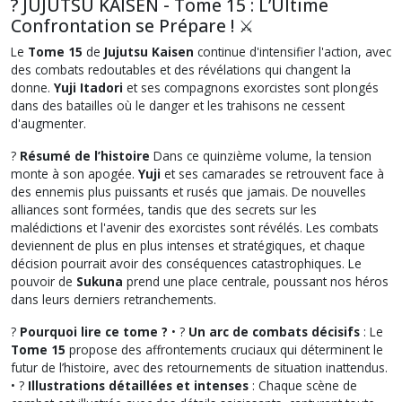
? JUJUTSU KAISEN - Tome 15 : L’Ultime
Confrontation se Prépare ! ⚔️
Le
Tome 15
de
Jujutsu Kaisen
continue d'intensifier l'action, avec
des combats redoutables et des révélations qui changent la
donne.
Yuji Itadori
et ses compagnons exorcistes sont plongés
dans des batailles où le danger et les trahisons ne cessent
d'augmenter.
?
Résumé de l’histoire
Dans ce quinzième volume, la tension
monte à son apogée.
Yuji
et ses camarades se retrouvent face à
des ennemis plus puissants et rusés que jamais. De nouvelles
alliances sont formées, tandis que des secrets sur les
malédictions et l'avenir des exorcistes sont révélés. Les combats
deviennent de plus en plus intenses et stratégiques, et chaque
décision pourrait avoir des conséquences catastrophiques. Le
pouvoir de
Sukuna
prend une place centrale, poussant nos héros
dans leurs derniers retranchements.
?
Pourquoi lire ce tome ?
• ?
Un arc de combats décisifs
: Le
Tome 15
propose des affrontements cruciaux qui déterminent le
futur de l’histoire, avec des retournements de situation inattendus.
• ?
Illustrations détaillées et intenses
: Chaque scène de