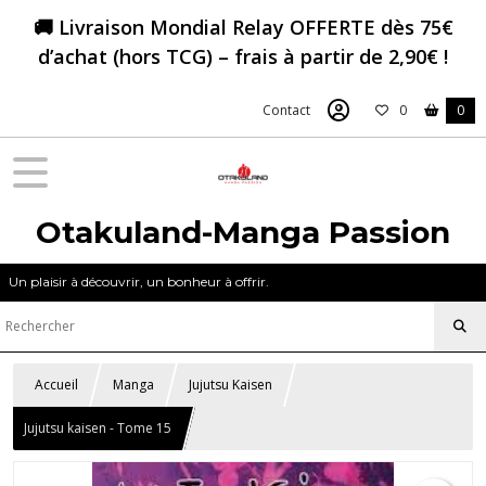
🚚 Livraison Mondial Relay OFFERTE dès 75€
d’achat (hors TCG) – frais à partir de 2,90€ !
Contact
0
0
Otakuland-Manga Passion
Un plaisir à découvrir, un bonheur à offrir.
Accueil
Manga
Jujutsu Kaisen
Jujutsu kaisen - Tome 15