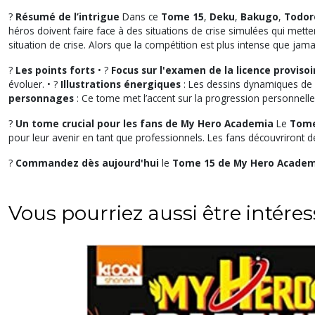
?
Résumé de l’intrigue
Dans ce
Tome 15
,
Deku
,
Bakugo
,
Todor
héros doivent faire face à des situations de crise simulées qui mett
situation de crise. Alors que la compétition est plus intense que jama
?
Les points forts
• ?
Focus sur l'examen de la licence provisoi
évoluer. • ?
Illustrations énergiques
: Les dessins dynamiques de
personnages
: Ce tome met l’accent sur la progression personne
?
Un tome crucial pour les fans de My Hero Academia
Le
Tome
pour leur avenir en tant que professionnels. Les fans découvriront 
?
Commandez dès aujourd'hui
le
Tome 15 de My Hero Academ
Vous pourriez aussi être intére