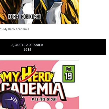
7
-
My Hero Academia
AJOUTER AU PANIER
6
€
95