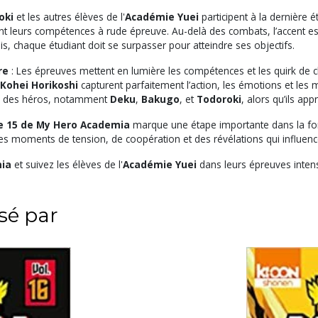
oki
et les autres élèves de l'
Académie Yuei
participent à la dernière 
ent leurs compétences à rude épreuve. Au-delà des combats, l’accent est
is, chaque étudiant doit se surpasser pour atteindre ses objectifs.
re
: Les épreuves mettent en lumière les compétences et les quirk de c
Kohei Horikoshi
capturent parfaitement l’action, les émotions et les
lle des héros, notamment
Deku
,
Bakugo
, et
Todoroki
, alors qu’ils ap
 15 de My Hero Academia
marque une étape importante dans la for
des moments de tension, de coopération et des révélations qui influen
ia
et suivez les élèves de l'
Académie Yuei
dans leurs épreuves inten
ssé par