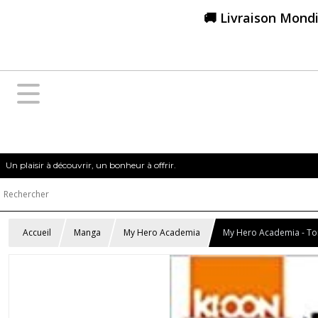
🚚 Livraison Mondi
Un plaisir à découvrir, un bonheur à offrir.
Accueil
Manga
My Hero Academia
My Hero Academia - T