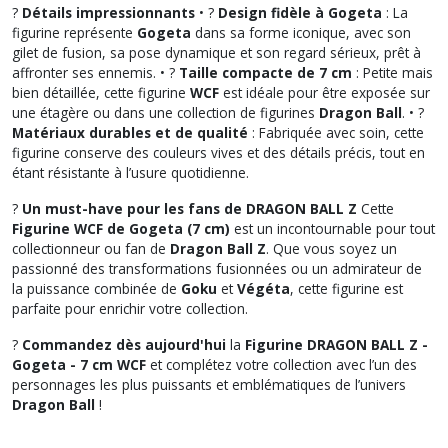
?
Détails impressionnants
• ?
Design fidèle à Gogeta
: La
figurine représente
Gogeta
dans sa forme iconique, avec son
gilet de fusion, sa pose dynamique et son regard sérieux, prêt à
affronter ses ennemis. • ?
Taille compacte de 7 cm
: Petite mais
bien détaillée, cette figurine
WCF
est idéale pour être exposée sur
une étagère ou dans une collection de figurines
Dragon Ball
. • ?️
Matériaux durables et de qualité
: Fabriquée avec soin, cette
figurine conserve des couleurs vives et des détails précis, tout en
étant résistante à l’usure quotidienne.
?
Un must-have pour les fans de DRAGON BALL Z
Cette
Figurine WCF de Gogeta (7 cm)
est un incontournable pour tout
collectionneur ou fan de
Dragon Ball Z
. Que vous soyez un
passionné des transformations fusionnées ou un admirateur de
la puissance combinée de
Goku
et
Végéta
, cette figurine est
parfaite pour enrichir votre collection.
?
Commandez dès aujourd'hui
la
Figurine DRAGON BALL Z -
Gogeta - 7 cm WCF
et complétez votre collection avec l’un des
personnages les plus puissants et emblématiques de l’univers
Dragon Ball
!