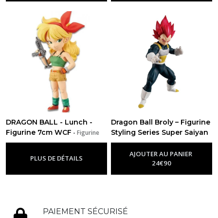
DRAGON BALL - Lunch -
Dragon Ball Broly – Figurine
Figurine 7cm WCF
Styling Series Super Saiyan
-
Figurine
Dragon Ball
God Vegeta 11.5cm
-
Figurine
Dragon Ball
AJOUTER AU PANIER
PLUS DE DÉTAILS
24
€
90
PAIEMENT SÉCURISÉ