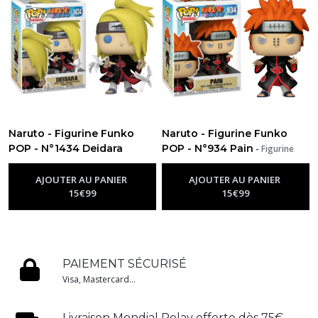
Naruto - Figurine Funko
Naruto - Figurine Funko
POP - N°1434 Deidara
POP - N°934 Pain
-
Figurine
-
Figurine Funko Pop Naruto
Funko Pop Naruto
AJOUTER AU PANIER
AJOUTER AU PANIER
15
€
99
15
€
99
PAIEMENT SÉCURISÉ
Visa, Mastercard...
Livraison Mondial Relay offerte dès 75€