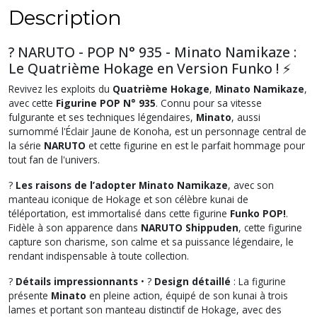
Description
? NARUTO - POP N° 935 - Minato Namikaze :
Le Quatrième Hokage en Version Funko ! ⚡
Revivez les exploits du
Quatrième Hokage
,
Minato Namikaze
,
avec cette
Figurine POP N° 935
. Connu pour sa vitesse
fulgurante et ses techniques légendaires,
Minato
, aussi
surnommé l'Éclair Jaune de Konoha, est un personnage central de
la série
NARUTO
et cette figurine en est le parfait hommage pour
tout fan de l'univers.
?
Les raisons de l’adopter
Minato Namikaze
, avec son
manteau iconique de Hokage et son célèbre kunai de
téléportation, est immortalisé dans cette figurine
Funko POP!
.
Fidèle à son apparence dans
NARUTO Shippuden
, cette figurine
capture son charisme, son calme et sa puissance légendaire, le
rendant indispensable à toute collection.
?
Détails impressionnants
• ?
Design détaillé
: La figurine
présente
Minato
en pleine action, équipé de son kunai à trois
lames et portant son manteau distinctif de Hokage, avec des