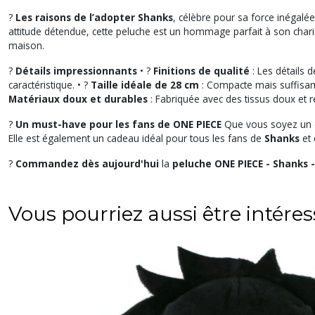
?
Les raisons de l’adopter
Shanks
, célèbre pour sa force inégalé
attitude détendue, cette peluche est un hommage parfait à son chari
maison.
?
Détails impressionnants
• ?
Finitions de qualité
: Les détails 
caractéristique. • ?
Taille idéale de 28 cm
: Compacte mais suffisamme
Matériaux doux et durables
: Fabriquée avec des tissus doux et ré
?
Un must-have pour les fans de ONE PIECE
Que vous soyez un c
Elle est également un cadeau idéal pour tous les fans de
Shanks
et
?
Commandez dès aujourd'hui
la
peluche ONE PIECE - Shanks 
Vous pourriez aussi être intére