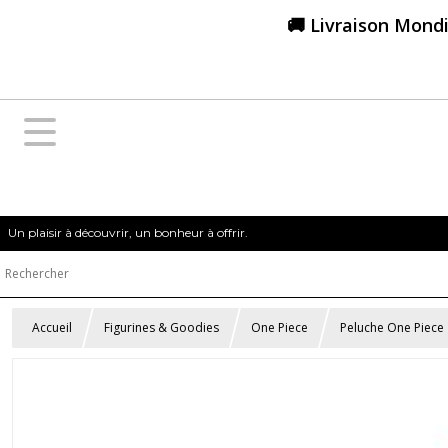
🚚 Livraison Mondi
Un plaisir à découvrir, un bonheur à offrir.
Accueil
Figurines & Goodies
One Piece
Peluche One Piece