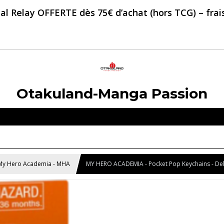
al Relay OFFERTE dès 75€ d’achat (hors TCG) – frais 
Otakuland-Manga Passion
My Hero Academia - MHA
MY HERO ACADEMIA - Pocket Pop Keychains - De