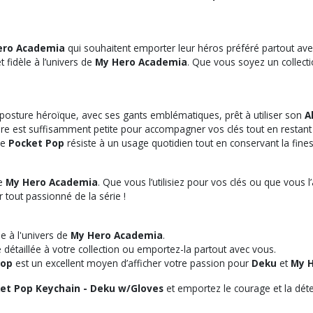
ero Academia
qui souhaitent emporter leur héros préféré partout ave
 fidèle à l’univers de
My Hero Academia
. Que vous soyez un collec
posture héroïque, avec ses gants emblématiques, prêt à utiliser son
A
ture est suffisamment petite pour accompagner vos clés tout en restant 
ce
Pocket Pop
résiste à un usage quotidien tout en conservant la fines
de
My Hero Academia
. Que vous l’utilisiez pour vos clés ou que vous l
 tout passionné de la série !
le à l'univers de
My Hero Academia
.
 détaillée à votre collection ou emportez-la partout avec vous.
Pop
est un excellent moyen d’afficher votre passion pour
Deku
et
My 
et Pop Keychain - Deku w/Gloves
et emportez le courage et la dé