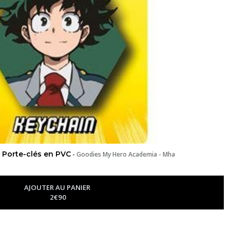
 Porte-clés en PVC
-
Goodies My Hero Academia - Mha
AJOUTER AU PANIER
2
€
90