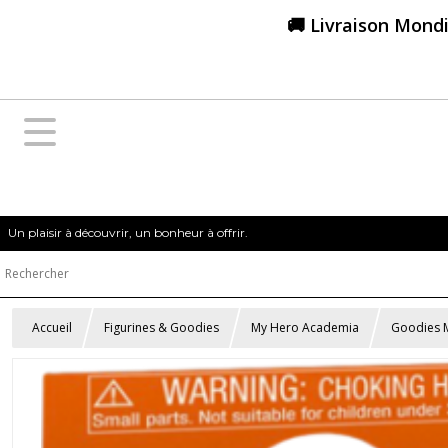
🚚 Livraison Mondi
Un plaisir à découvrir, un bonheur à offrir.
Accueil
Figurines & Goodies
My Hero Academia
Goodies 