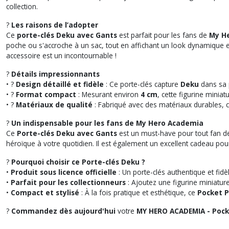
collection.
?
Les raisons de l’adopter
Ce
porte-clés Deku avec Gants
est parfait pour les fans de
My H
poche ou s'accroche à un sac, tout en affichant un look dynamique et
accessoire est un incontournable !
?
Détails impressionnants
• ?
Design détaillé et fidèle
: Ce porte-clés capture
Deku
dans sa 
• ?
Format compact
: Mesurant environ
4 cm
, cette figurine minia
• ?️
Matériaux de qualité
: Fabriqué avec des matériaux durables, 
?
Un indispensable pour les fans de My Hero Academia
Ce
Porte-clés Deku avec Gants
est un must-have pour tout fan 
héroïque à votre quotidien. Il est également un excellent cadeau pour
?
Pourquoi choisir ce Porte-clés Deku ?
•
Produit sous licence officielle
: Un porte-clés authentique et fidè
•
Parfait pour les collectionneurs
: Ajoutez une figurine miniature
•
Compact et stylisé
: À la fois pratique et esthétique, ce
Pocket 
?
Commandez dès aujourd'hui
votre
MY HERO ACADEMIA - Pock