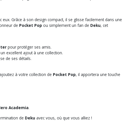
c eux. Grâce à son design compact, il se glisse facilement dans une
tionneur de
Pocket Pop
ou simplement un fan de
Deku
, cet
lter
pour protéger ses amis.
un excellent ajout à une collection.
se de ses détails.
’ajoutiez à votre collection de
Pocket Pop
, il apportera une touche
Hero Academia
.
termination de
Deku
avec vous, où que vous alliez !