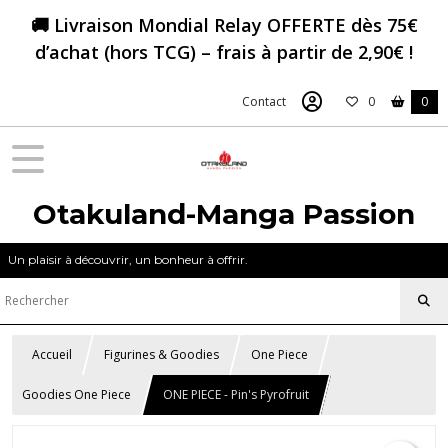
🚚 Livraison Mondial Relay OFFERTE dès 75€
d’achat (hors TCG) – frais à partir de 2,90€ !
Contact
0
0
Otakuland-Manga Passion
Un plaisir à découvrir, un bonheur à offrir.
Accueil
Figurines & Goodies
One Piece
Goodies One Piece
ONE PIECE - Pin's Pyrofruit