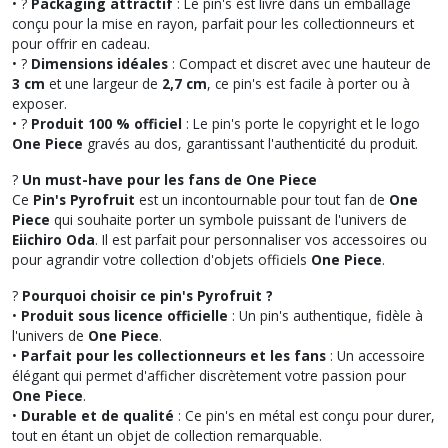
• ?
Packaging attractif
: Le pin's est livré dans un emballage
conçu pour la mise en rayon, parfait pour les collectionneurs et
pour offrir en cadeau.
• ?
Dimensions idéales
: Compact et discret avec une hauteur de
3 cm
et une largeur de
2,7 cm
, ce pin's est facile à porter ou à
exposer.
• ?️
Produit 100 % officiel
: Le pin's porte le copyright et le logo
One Piece
gravés au dos, garantissant l'authenticité du produit.
?
Un must-have pour les fans de One Piece
Ce
Pin's Pyrofruit
est un incontournable pour tout fan de
One
Piece
qui souhaite porter un symbole puissant de l'univers de
Eiichiro Oda
. Il est parfait pour personnaliser vos accessoires ou
pour agrandir votre collection d'objets officiels
One Piece
.
?
Pourquoi choisir ce pin's Pyrofruit ?
•
Produit sous licence officielle
: Un pin's authentique, fidèle à
l'univers de
One Piece
.
•
Parfait pour les collectionneurs et les fans
: Un accessoire
élégant qui permet d'afficher discrètement votre passion pour
One Piece
.
•
Durable et de qualité
: Ce pin's en métal est conçu pour durer,
tout en étant un objet de collection remarquable.