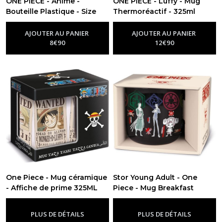
ONE PIECE - Anime -
ONE PIECE - Luffy - Mug
Bouteille Plastique - Size
Thermoréactif - 325ml
-
Goodies One Piece
850ml
-
Goodies One Piece
AJOUTER AU PANIER
AJOUTER AU PANIER
8
€
90
12
€
90
One Piece - Mug céramique
Stor Young Adult - One
- Affiche de prime 325ML
Piece - Mug Breakfast
-
Goodies One Piece
Céramique 400ML
-
Goodies
One Piece
PLUS DE DÉTAILS
PLUS DE DÉTAILS