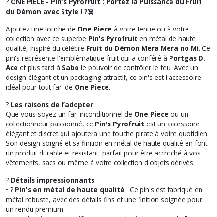
?
ONE PIECE - Pin's Pyrofruit : Portez la Puissance du Fruit
du Démon avec Style ! ?‍☠️
Ajoutez une touche de
One Piece
à votre tenue ou à votre
collection avec ce superbe
Pin's Pyrofruit
en métal de haute
qualité, inspiré du célèbre
Fruit du Démon Mera Mera no Mi
. Ce
pin's représente l'emblématique fruit qui a conféré à
Portgas D.
Ace
et plus tard à
Sabo
le pouvoir de contrôler le feu. Avec un
design élégant et un packaging attractif, ce pin's est l'accessoire
idéal pour tout fan de
One Piece
.
?
Les raisons de l’adopter
Que vous soyez un fan inconditionnel de
One Piece
ou un
collectionneur passionné, ce
Pin's Pyrofruit
est un accessoire
élégant et discret qui ajoutera une touche pirate à votre quotidien.
Son design soigné et sa finition en métal de haute qualité en font
un produit durable et résistant, parfait pour être accroché à vos
vêtements, sacs ou même à votre collection d'objets dérivés.
?
Détails impressionnants
• ?️
Pin's en métal de haute qualité
: Ce pin's est fabriqué en
métal robuste, avec des détails fins et une finition soignée pour
un rendu premium.