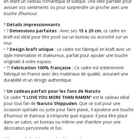
en étant un cadeau romantique et ludique. Une idée parfaite pour
avouer vos sentiments ou pour surprendre un proche avec une
touche d’humour.
?
Détails impressionnants
• ?️
Dimensions parfaites
: Avec ses
15 x 20 cm
, ce cadre en
kraft est idéal pour être posé sur un bureau ou accroché sur un
mur.
• ?
Design kraft unique
: Le cadre est fabriqué en kraft avec un
style minimaliste et chaleureux, parfait pour ajouter une touche
originale à votre espace.
• ??
Fabrication 100% française
: Ce cadre est entièrement
fabriqué en France avec des matériaux de qualité, assurant une
durabilité et un design authentique.
?
Un cadeau parfait pour les fans de Naruto
Ce cadre
"I LOVE YOU MORE THAN RAMEN"
est le cadeau idéal
pour tout fan de
Naruto Shippuden
. Que ce soit pour une
occasion spéciale ou juste pour faire plaisir, il ajoutera une touche
d'humour et d’amour à n’importe quel espace. Il peut être placé
dans un salon, un bureau ou même une chambre pour une
décoration personnelle et fun.