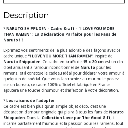
Description
?
NARUTO SHIPPUDEN - Cadre Kraft - "I LOVE YOU MORE
THAN RAMEN" : La Déclaration Parfaite pour les Fans de
Naruto ! ?
Exprimez vos sentiments de la plus adorable des façons avec ce
cadre unique
"I LOVE YOU MORE THAN RAMEN"
, inspiré de
Naruto Shippuden
. Ce cadre en
kraft
de
15 x 20 cm
est un clin
d'œil amusant à l’amour inconditionnel de
Naruto
pour les
ramens, et il constitue le cadeau idéal pour déclarer votre amour à
quelqu’un de spécial. Que vous l’accrochiez au mur ou le posiez
sur un bureau, ce cadre 100% officiel et fabriqué en France
ajoutera une touche d'humour et d’affection à votre décoration.
?
Les raisons de l’adopter
Ce cadre est bien plus qu’un simple objet déco, c’est une
déclaration d’amour originale qui plaira à tous les fans de
Naruto
Shippuden
. Dans la
Collection Love par The Good Gift
, il
incarne parfaitement l’humour et la passion pour les ramens, tout