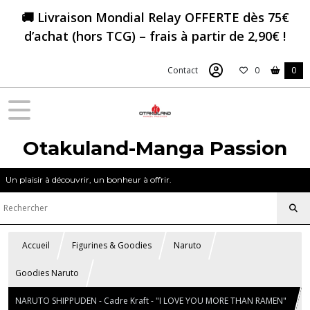
🚚 Livraison Mondial Relay OFFERTE dès 75€
d’achat (hors TCG) – frais à partir de 2,90€ !
Contact
0
0
Otakuland-Manga Passion
Un plaisir à découvrir, un bonheur à offrir.
Accueil
Figurines & Goodies
Naruto
Goodies Naruto
NARUTO SHIPPUDEN - Cadre Kraft - "I LOVE YOU MORE THAN RAMEN"