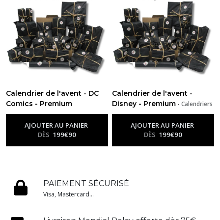
Calendrier de l'avent - DC
Calendrier de l'avent -
Comics - Premium
Disney - Premium
-
Calendriers
-
Calendriers De L’avent
De L’avent Personnalisés Par
Personnalisés Par Otakuland
Otakuland
AJOUTER AU PANIER
AJOUTER AU PANIER
DÈS
199
€
90
DÈS
199
€
90
PAIEMENT SÉCURISÉ
Visa, Mastercard...