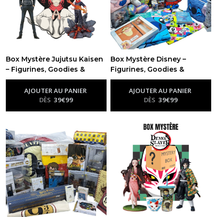
Box Mystère Jujutsu Kaisen
Box Mystère Disney –
– Figurines, Goodies &
Figurines, Goodies &
Cadeaux Officiels
Cadeaux Officiels
-
Box
-
Box
Mystère Goodies Et Figurines
Mystère Goodies Et Figurines
AJOUTER AU PANIER
AJOUTER AU PANIER
DÈS
39
€
99
DÈS
39
€
99