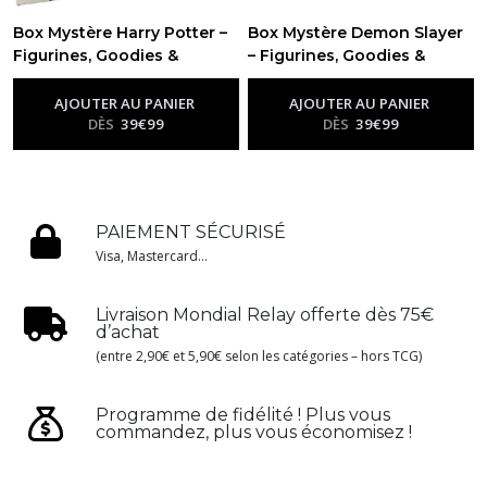
Box Mystère Harry Potter –
Box Mystère Demon Slayer
Figurines, Goodies &
– Figurines, Goodies &
Cadeaux Officiels
Cadeaux Officiels
-
Box
-
Box
Mystère Goodies Et Figurines
Mystère Goodies Et Figurines
AJOUTER AU PANIER
AJOUTER AU PANIER
DÈS
39
€
99
DÈS
39
€
99
PAIEMENT SÉCURISÉ
Visa, Mastercard...
Livraison Mondial Relay offerte dès 75€
d’achat
(entre 2,90€ et 5,90€ selon les catégories – hors TCG)
Programme de fidélité ! Plus vous
commandez, plus vous économisez !