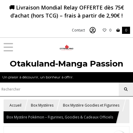
🚚 Livraison Mondial Relay OFFERTE dès 75€
d’achat (hors TCG) – frais à partir de 2,90€ !
Contact
0
0
Otakuland-Manga Passion
Un plaisir à découvrir, un bonheur à offrir.
Accueil
Box Mystères
Box Mystère Goodies et Figurines
Box Mystère Pokémon – Figurines, Goodies & Cadeaux Officiels