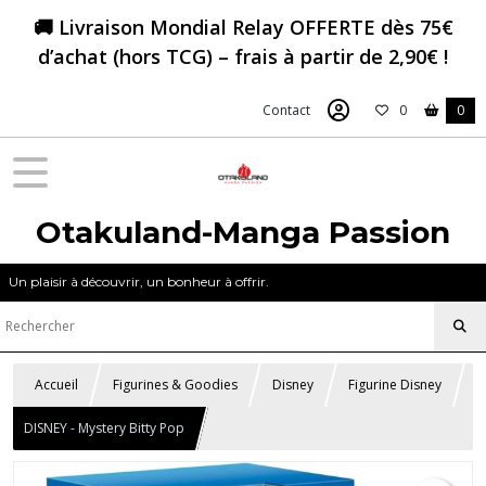
🚚 Livraison Mondial Relay OFFERTE dès 75€
d’achat (hors TCG) – frais à partir de 2,90€ !
Contact
0
0
Otakuland-Manga Passion
Un plaisir à découvrir, un bonheur à offrir.
Accueil
Figurines & Goodies
Disney
Figurine Disney
DISNEY - Mystery Bitty Pop