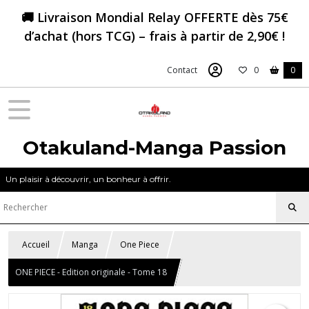
🚚 Livraison Mondial Relay OFFERTE dès 75€
d’achat (hors TCG) – frais à partir de 2,90€ !
Contact
0
0
Otakuland-Manga Passion
Un plaisir à découvrir, un bonheur à offrir.
Accueil
Manga
One Piece
ONE PIECE - Edition originale - Tome 18