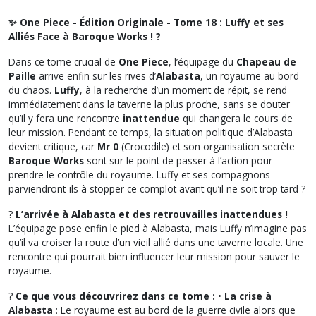
✨ One Piece - Édition Originale - Tome 18 : Luffy et ses
Alliés Face à Baroque Works ! ?
Dans ce tome crucial de
One Piece
, l’équipage du
Chapeau de
Paille
arrive enfin sur les rives d’
Alabasta
, un royaume au bord
du chaos.
Luffy
, à la recherche d’un moment de répit, se rend
immédiatement dans la taverne la plus proche, sans se douter
qu’il y fera une rencontre
inattendue
qui changera le cours de
leur mission. Pendant ce temps, la situation politique d’Alabasta
devient critique, car
Mr 0
(Crocodile) et son organisation secrète
Baroque Works
sont sur le point de passer à l’action pour
prendre le contrôle du royaume. Luffy et ses compagnons
parviendront-ils à stopper ce complot avant qu’il ne soit trop tard ?
?
L’arrivée à Alabasta et des retrouvailles inattendues !
L’équipage pose enfin le pied à Alabasta, mais Luffy n’imagine pas
qu’il va croiser la route d’un vieil allié dans une taverne locale. Une
rencontre qui pourrait bien influencer leur mission pour sauver le
royaume.
?
Ce que vous découvrirez dans ce tome :
•
La crise à
Alabasta
: Le royaume est au bord de la guerre civile alors que