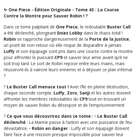
✨ One Piece - Édition Originale - Tome 43 : La Course
Contre la Montre pour Sauver Robin ! ?
Dans ce tome palpitant de
One Piece
, le redoutable
Buster Call
a été déclenché, plongeant
Enies Lobby
dans le chaos total !
Robin
se rapproche dangereusement de la
Porte de la Justice
,
un point de non-retour où elle risque de disparaître à jamais.
Luffy
et son équipage sont pris dans une course contre la montre
pour affronter le puissant
CP9
et sauver leur amie avant qu’il ne
soit trop tard. Le sort de Robin repose entre leurs mains, mais
réussiront-ils à vaincre leurs ennemis et à déjouer ce plan infernal
?
?
Le Buster Call menace tout !
Avec l’île en pleine destruction,
chaque seconde compte.
Luffy
,
Zoro
,
Sanji
et les autres doivent
affronter les membres redoutables du
CP9
tout en trouvant un
moyen de sauver Robin du désespoir et de l’emprisonnement.
?
Ce que vous découvrirez dans ce tome :
•
Le Buster Call
déclenché
: La Marine passe à l’action avec une puissance de feu
dévastatrice. •
Robin en danger
: Luffy et son équipage doivent
faire face à une mission presque impossible pour sauver leur