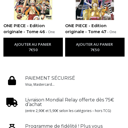
ONE PIECE - Edition
ONE PIECE - Edition
originale - Tome 46
originale - Tome 47
-
One
-
One
Piece
Piece
AJOUTER AU PANIER
AJOUTER AU PANIER
7
€
50
7
€
50
PAIEMENT SÉCURISÉ
Visa, Mastercard...
Livraison Mondial Relay offerte dès 75€
d’achat
(entre 2,90€ et 5,90€ selon les catégories – hors TCG)
Programme de fidélité ! Plus vous