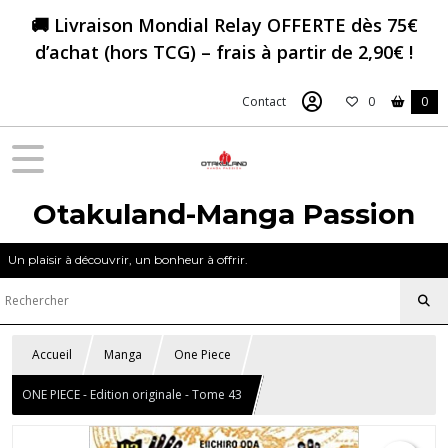
🚚 Livraison Mondial Relay OFFERTE dès 75€
d’achat (hors TCG) – frais à partir de 2,90€ !
Contact
0
0
Otakuland-Manga Passion
Un plaisir à découvrir, un bonheur à offrir.
Accueil
Manga
One Piece
ONE PIECE - Edition originale - Tome 43