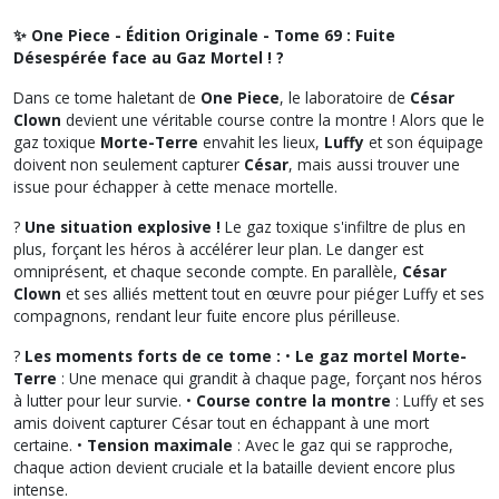
✨ One Piece - Édition Originale - Tome 69 : Fuite
Désespérée face au Gaz Mortel ! ?
Dans ce tome haletant de
One Piece
, le laboratoire de
César
Clown
devient une véritable course contre la montre ! Alors que le
gaz toxique
Morte-Terre
envahit les lieux,
Luffy
et son équipage
doivent non seulement capturer
César
, mais aussi trouver une
issue pour échapper à cette menace mortelle.
?
Une situation explosive !
Le gaz toxique s'infiltre de plus en
plus, forçant les héros à accélérer leur plan. Le danger est
omniprésent, et chaque seconde compte. En parallèle,
César
Clown
et ses alliés mettent tout en œuvre pour piéger Luffy et ses
compagnons, rendant leur fuite encore plus périlleuse.
?
Les moments forts de ce tome :
•
Le gaz mortel Morte-
Terre
: Une menace qui grandit à chaque page, forçant nos héros
à lutter pour leur survie. •
Course contre la montre
: Luffy et ses
amis doivent capturer César tout en échappant à une mort
certaine. •
Tension maximale
: Avec le gaz qui se rapproche,
chaque action devient cruciale et la bataille devient encore plus
intense.