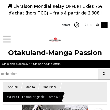
🚚 Livraison Mondial Relay OFFERTE dès 75€
d’achat (hors TCG) – frais à partir de 2,90€ !
Contact
0
0
Otakuland-Manga Passion
Un plaisir à découvrir, un bonheur à offrir.
Accueil
Manga
One Piece
ONE PIECE - Edition originale - Tome 69