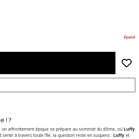
Épuisé
! ?️
hima, un affrontement épique se prépare au sommet du dôme, où
Luffy
entir à travers toute l’île, la question reste en suspens :
Luffy
et