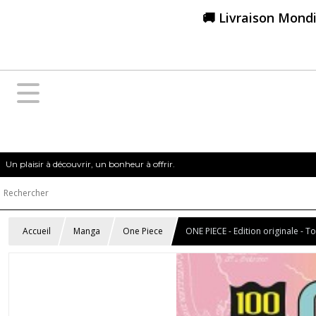
🚚 Livraison Mondi
Un plaisir à découvrir, un bonheur à offrir.
Accueil
Manga
One Piece
ONE PIECE - Edition originale - 