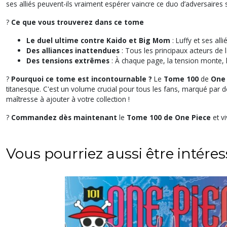
ses alliés peuvent-ils vraiment espérer vaincre ce duo d’adversaires 
?
Ce que vous trouverez dans ce tome
Le duel ultime contre Kaido et Big Mom
: Luffy et ses al
Des alliances inattendues
: Tous les principaux acteurs de 
Des tensions extrêmes
: À chaque page, la tension monte, la
?
Pourquoi ce tome est incontournable ?
Le
Tome 100
de
One 
titanesque. C'est un volume crucial pour tous les fans, marqué par 
maîtresse à ajouter à votre collection !
?
Commandez dès maintenant
le
Tome 100 de One Piece
et vi
Vous pourriez aussi être intére