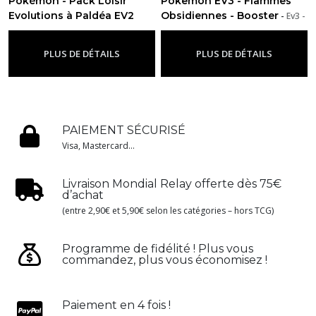
Pokémon - Pack Loisir
Pokemon EV3 - Flammes
Evolutions à Paldéa EV2
Obsidiennes - Booster
-
Ev3 -
-
Ev2 - Evolutions À Paldea
Flammes Obsidiennes
PLUS DE DÉTAILS
PLUS DE DÉTAILS
PAIEMENT SÉCURISÉ
Visa, Mastercard...
Livraison Mondial Relay offerte dès 75€
d’achat
(entre 2,90€ et 5,90€ selon les catégories – hors TCG)
Programme de fidélité ! Plus vous
commandez, plus vous économisez !
Paiement en 4 fois !