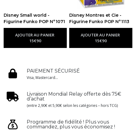
Disney Small world -
Disney Montres et Cie -
Figurine Funko POP N°1071
Figurine Funko POP N°1113
- Kenya
- Tylor Tuskmon
-
Figurine Funko Pop
-
Figurine
Disney
Funko Pop Disney
AJOUTER AU PANIER
AJOUTER AU PANIER
15
€
90
15
€
90
PAIEMENT SÉCURISÉ
Visa, Mastercard...
Livraison Mondial Relay offerte dès 75€
d’achat
(entre 2,90€ et 5,90€ selon les catégories – hors TCG)
Programme de fidélité ! Plus vous
commandez, plus vous économisez !