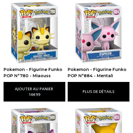
Pokemon - Figurine Funko
Pokemon - Figurine Funko
POP N°780 - Miaouss
POP N°884 - Mentali
-
Figurine Funko Pop Pokemon
-
Figurine Funko Pop Pokemon
AJOUTER AU PANIER
PLUS DE DÉTAILS
16
€
99