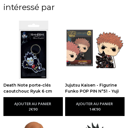
intéressé par
Death Note porte-clés
Jujutsu Kaisen - Figurine
caoutchouc Ryuk 6 cm
Funko POP PIN N°51 - Yuji
-
Goodies Death Note
Itadori
-
Figurine Funko Pop
Jujutsu Kaisen
AJOUTER AU PANIER
AJOUTER AU PANIER
2
€
90
14
€
90