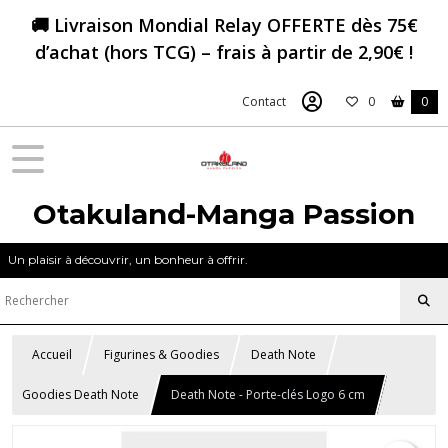
🚚 Livraison Mondial Relay OFFERTE dès 75€
d’achat (hors TCG) – frais à partir de 2,90€ !
Contact
0
0
Otakuland-Manga Passion
Un plaisir à découvrir, un bonheur à offrir.
Accueil
Figurines & Goodies
Death Note
Goodies Death Note
Death Note - Porte-clés Logo 6 cm