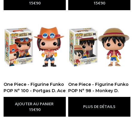
15
€
90
15
€
90
One Piece - Figurine Funko
One Piece - Figurine Funko
POP N° 100 - Portgas D. Ace
POP N° 98 - Monkey D.
-
Figurine Funko Pop One Piece
Luffy
-
Figurine Funko Pop One
Piece
AJOUTER AU PANIER
PLUS DE DÉTAILS
15
€
90