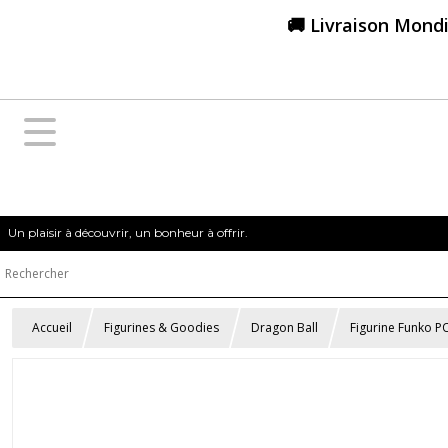
🚚 Livraison Mondi
Un plaisir à découvrir, un bonheur à offrir.
Accueil
Figurines & Goodies
Dragon Ball
Figurine Funko P