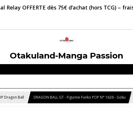
al Relay OFFERTE dès 75€ d’achat (hors TCG) – frais 
Otakuland-Manga Passion
OP Dragon Ball
DRAGON BALL GT - Figurine Funko POP N° 1626 - Goku