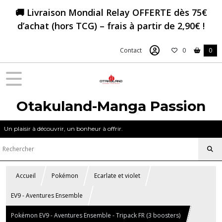
🚚 Livraison Mondial Relay OFFERTE dès 75€
d’achat (hors TCG) – frais à partir de 2,90€ !
Contact
0
0
Otakuland-Manga Passion
Un plaisir à découvrir, un bonheur à offrir.
Accueil
Pokémon
Ecarlate et violet
EV9 - Aventures Ensemble
Pokémon EV9 - Aventures Ensemble - Tripack FR (3 boosters)