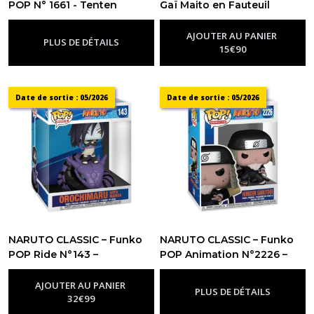
POP N° 1661 - Tenten
Gaï Maito en Fauteuil
-
Figurine Funko Pop Naruto
Roulant
-
Figurine Funko Pop
Naruto
AJOUTER AU PANIER
PLUS DE DÉTAILS
15
€
90
Date de sortie : 05/2026
Date de sortie : 05/2026
NARUTO CLASSIC – Funko
NARUTO CLASSIC – Funko
POP Ride N°143 –
POP Animation N°2226 –
Orochimaru avec Manda
Hiruzen Sarutobi
-
Figurine
-
Figurine Funko Pop Naruto
Funko Pop Naruto
AJOUTER AU PANIER
PLUS DE DÉTAILS
32
€
99