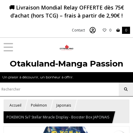
🚚 Livraison Mondial Relay OFFERTE dès 75€
d’achat (hors TCG) – frais à partir de 2,90€ !
Contact
0
0
Otakuland-Manga Passion
Un plaisir à découvrir, un bonheur à offrir.
Accueil
Pokémon
Japonais
POKEMON Sv7 Stellar Miracle Display - Booster Box JAPONAIS