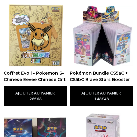
Coffret Evoli - Pokemon S-
Pokémon Bundle CS5aC +
Chinese Eevee Chinese Gift
CS5bC Brave Stars Booster
Box
box CN
-
Chinois
-
Chinois
AJOUTER AU PANIER
AJOUTER AU PANIER
26
€
68
148
€
48