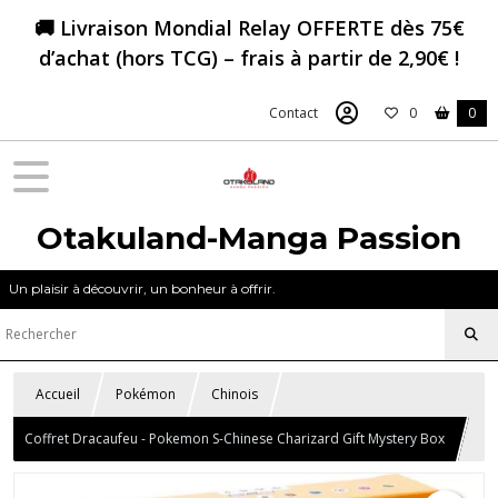
🚚 Livraison Mondial Relay OFFERTE dès 75€
d’achat (hors TCG) – frais à partir de 2,90€ !
Contact
0
0
Otakuland-Manga Passion
Un plaisir à découvrir, un bonheur à offrir.
Accueil
Pokémon
Chinois
Coffret Dracaufeu - Pokemon S-Chinese Charizard Gift Mystery Box