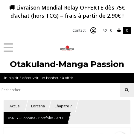
🚚 Livraison Mondial Relay OFFERTE dès 75€
d’achat (hors TCG) – frais à partir de 2,90€ !
Contact
0
0
Otakuland-Manga Passion
Un plaisir à découvrir, un bonheur à offrir.
Accueil
Lorcana
Chapitre 7
DISNEY - Lorcana - Portfolio - Art B