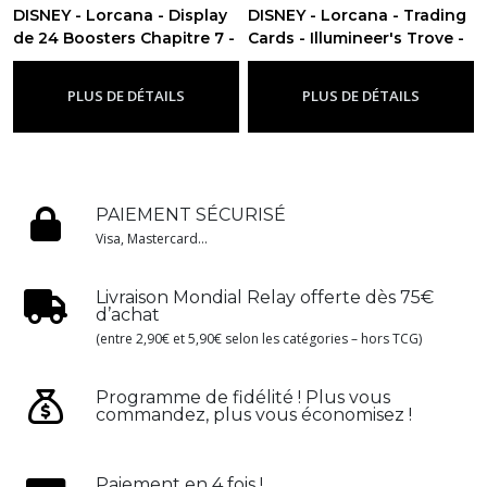
DISNEY - Lorcana - Display
DISNEY - Lorcana - Trading
de 24 Boosters Chapitre 7 -
Cards - Illumineer's Trove -
FR
Chapitre 7 - FR
-
Chapitre 7
-
Chapitre 7
PLUS DE DÉTAILS
PLUS DE DÉTAILS
PAIEMENT SÉCURISÉ
Visa, Mastercard...
Livraison Mondial Relay offerte dès 75€
d’achat
(entre 2,90€ et 5,90€ selon les catégories – hors TCG)
Programme de fidélité ! Plus vous
commandez, plus vous économisez !
Paiement en 4 fois !