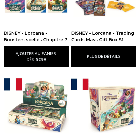
DISNEY - Lorcana -
DISNEY - Lorcana - Trading
Boosters scellés Chapitre 7
Cards Mass Gift Box S1
- FR
Chap. 7 - FR
-
Chapitre 7
-
Chapitre 7
AJOUTER AU PANIER
PLUS DE DÉTAILS
DÈS
5
€
99