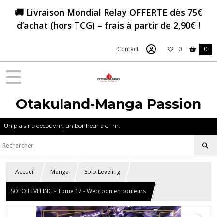
🚚 Livraison Mondial Relay OFFERTE dès 75€
d’achat (hors TCG) – frais à partir de 2,90€ !
Contact
0
0
Otakuland-Manga Passion
Un plaisir à découvrir, un bonheur à offrir.
Accueil
Manga
Solo Leveling
SOLO LEVELING - Tome 17 - Webtoon en couleurs