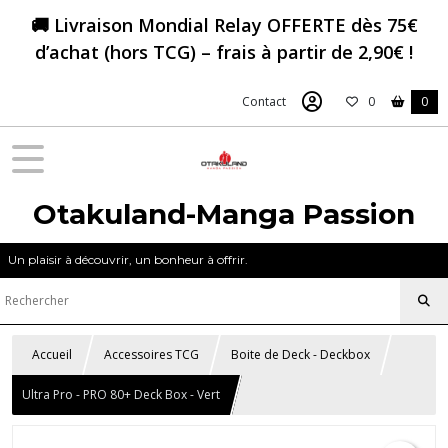
🚚 Livraison Mondial Relay OFFERTE dès 75€
d’achat (hors TCG) – frais à partir de 2,90€ !
Contact
0
0
Otakuland-Manga Passion
Un plaisir à découvrir, un bonheur à offrir.
Accueil
Accessoires TCG
Boite de Deck - Deckbox
Ultra Pro - PRO 80+ Deck Box - Vert