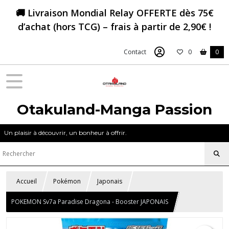
🚚 Livraison Mondial Relay OFFERTE dès 75€
d’achat (hors TCG) – frais à partir de 2,90€ !
Contact
0
0
Otakuland-Manga Passion
Un plaisir à découvrir, un bonheur à offrir.
Accueil
Pokémon
Japonais
POKEMON Sv7a Paradise Dragona - Booster JAPONAIS