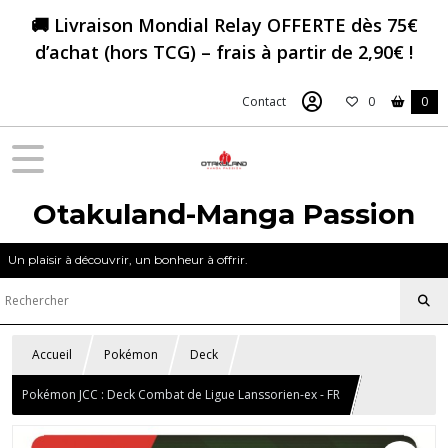
🚚 Livraison Mondial Relay OFFERTE dès 75€
d’achat (hors TCG) – frais à partir de 2,90€ !
Contact
0
0
Otakuland-Manga Passion
Un plaisir à découvrir, un bonheur à offrir.
Accueil
Pokémon
Deck
Pokémon JCC : Deck Combat de Ligue Lanssorien-ex - FR