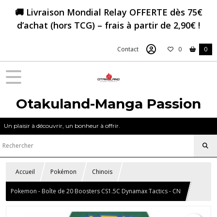
🚚 Livraison Mondial Relay OFFERTE dès 75€
d’achat (hors TCG) – frais à partir de 2,90€ !
Contact
0
0
Otakuland-Manga Passion
Un plaisir à découvrir, un bonheur à offrir.
Accueil
Pokémon
Chinois
Pokemon - Boîte de 20 Boosters CS1.5C Dynamax Tactics - CN