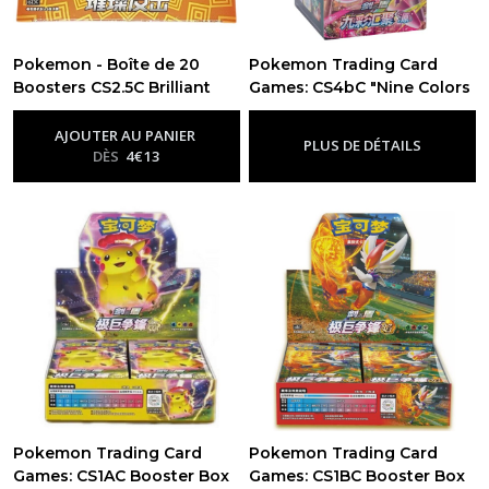
Pokemon - Boîte de 20
Pokemon Trading Card
Boosters CS2.5C Brilliant
Games: CS4bC "Nine Colors
Counterattack - CN
Gathering" Booster box CN
-
Chinois
-
Chinois
AJOUTER AU PANIER
PLUS DE DÉTAILS
DÈS
4
€
13
Pokemon Trading Card
Pokemon Trading Card
Games: CS1AC Booster Box
Games: CS1BC Booster Box