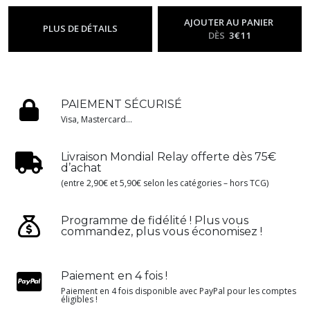
Simplified CN "Lei" Set
Simplified CN "Yan" Set
-
Chinois
-
Chinois
AJOUTER AU PANIER
PLUS DE DÉTAILS
DÈS
3
€
11
PAIEMENT SÉCURISÉ
Visa, Mastercard...
Livraison Mondial Relay offerte dès 75€
d’achat
(entre 2,90€ et 5,90€ selon les catégories – hors TCG)
Programme de fidélité ! Plus vous
commandez, plus vous économisez !
Paiement en 4 fois !
Paiement en 4 fois disponible avec PayPal pour les comptes
éligibles !